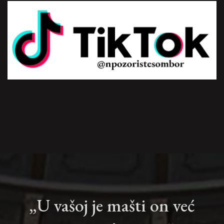
„U vašoj je mašti on već