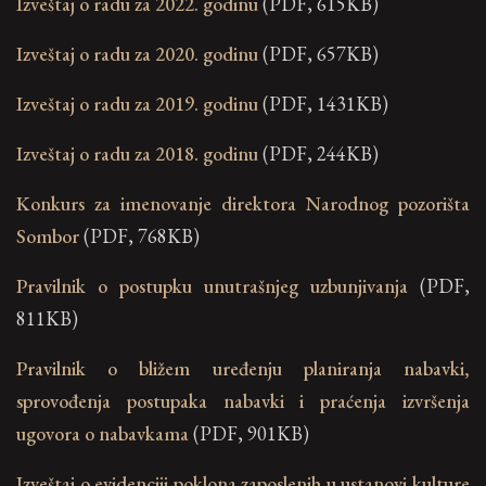
Izveštaj o radu za 2022. godinu
(PDF, 615KB)
Izveštaj o radu za 2020. godinu
(PDF, 657KB)
Izveštaj o radu za 2019. godinu
(PDF, 1431KB)
Izveštaj o radu za 2018. godinu
(PDF, 244KB)
Konkurs za imenovanje direktora Narodnog pozorišta
Sombor
(PDF, 768KB)
Pravilnik o postupku unutrašnjeg uzbunjivanja
(PDF,
811KB)
Pravilnik o bližem uređenju planiranja nabavki,
sprovođenja postupaka nabavki i praćenja izvršenja
ugovora o nabavkama
(PDF, 901KB)
Izveštaj o evidenciji poklona zaposlenih u ustanovi kulture