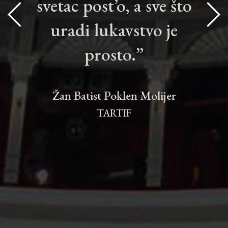
svetac post’o, a sve što
uradi lukavstvo je
prosto.”
Žan Batist Poklen Molijer
TARTIF