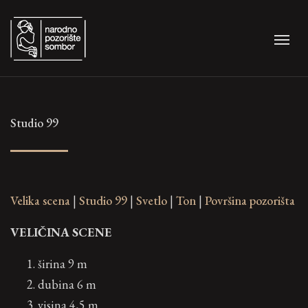
Studio 99
Velika scena
|
Studio 99
|
Svetlo
|
Ton
|
Površina pozorišta
VELIČINA SCENE
širina 9 m
dubina 6 m
visina 4,5 m