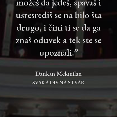
možeš da jedeš, spavaš i
usresrediš se na bilo šta
drugo, i čini ti se da ga
znaš oduvek a tek ste se
upoznali.”
Dankan Mekmilan
SVAKA DIVNA STVAR