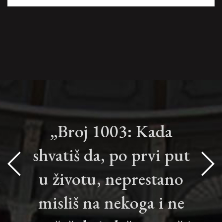
„Broj 1003: Kada
shvatiš da, po prvi put
u životu, neprestano
misliš na nekoga i ne