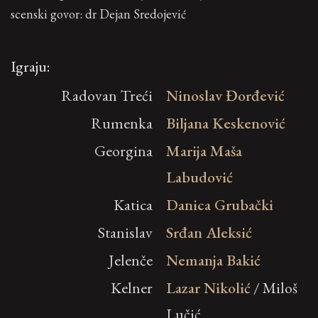
scenski govor: dr Dejan Sredojević
Igraju:
Radovan Treći
Ninoslav Đorđević
Rumenka
Biljana Keskenović
Georgina
Marija Maša
Labudović
Katica
Danica Grubački
Stanislav
Srđan Aleksić
Jelenče
Nemanja Bakić
Kelner
Lazar Nikolić
/ Miloš
Lučić