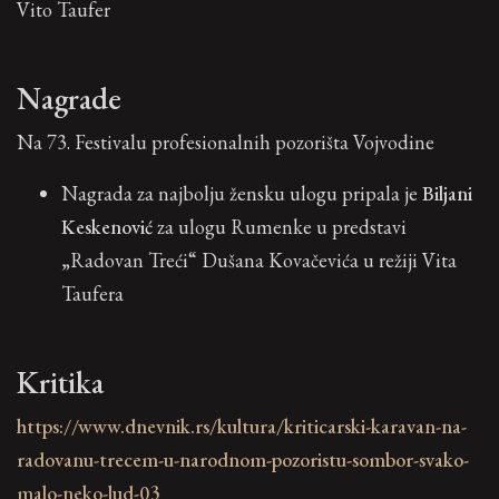
Vito Taufer
Nagrade
Na 73. Festivalu profesionalnih pozorišta Vojvodine
Nagrada za najbolju žensku ulogu pripala je
Biljani
Keskenović
za ulogu Rumenke u predstavi
„Radovan Treći“ Dušana Kovačevića u režiji Vita
Taufera
Kritika
https://www.dnevnik.rs/kultura/kriticarski-karavan-na-
radovanu-trecem-u-narodnom-pozoristu-sombor-svako-
malo-neko-lud-03