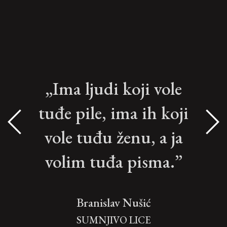
„Ima ljudi koji vole
tuđe pile, ima ih koji
vole tuđu ženu, a ja
volim tuđa pisma.”
Branislav Nušić
SUMNJIVO LICE