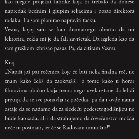
kao njegov projekat fabrike koja bi trebalo da donese
napredak bednim i glupim seljacima i posao direktora
rođaku. Tu sam planirao napraviti tačku.
Vesna, kojoj sam se kao dramaturgu obratio da mi
lektorira, rekla mi je da fali završetak. Da izgleda kao da
sam greškom izbrisao pasus. Pa, da citiram Vesnu:
Kraj
„Napiši još par rečenica koje će biti neka finalna reč, ne
znam kako želiš da zaokružiš... o tome kako u horor
filmovima obično kraja nema nego uvek ostane da lebdi
pretnja da se sve ponavlja iz početka, pa da i ovde nama
ostaje da se nadamo da za sledeću pedesetogodišnjicu ne
bude kao sada, ali i da strahujemo da čovečanstvo možda
neće ni postojati, jer će se Radovani umnožiti!“