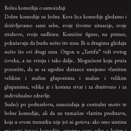
Bolna komedija o samoizdaji
Dobre komedije su bolne. Kroz lica komedije gledamo i
doživljavamo sami sebe, svoje životne situacije, svoje
strahove, svoju sudbinu. Komične figure, na primer,
pokušavaju da budu nešto što nisu. Ili u drugima gledaju
nešto što ovi drugi nisu. Orgon u „Tartifu“ vidi svetog
čoveka, a ne svinju i tako dalje... Mogućnost koju pruža
pozorište, da se sa ugodne distance smejemo vlastitim
velikim i malim glupostima i malim i velikim
glupanima, velika je i korisna stvar i za društveno i za
individualno zdravlje.
Sudeći po podnaslovu, samoizdaja je centralni motiv te
bolne komedije, ali da ne tumačim vlastitu predstavu,
koja u ovom trenutku nije još ni gotova: ako smo uistinu
mi sami junaci komedije, pitajmo sami sebe o kojim i