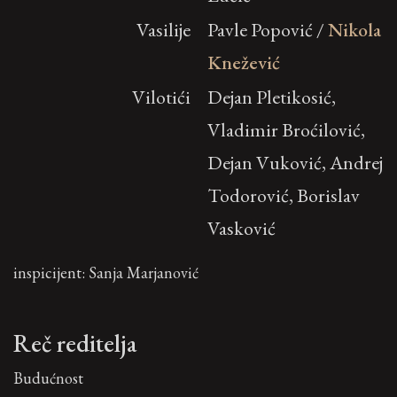
Vasilije
Pavle Popović /
Nikola
Knežević
Vilotići
Dejan Pletikosić,
Vladimir Broćilović,
Dejan Vuković, Andrej
Todorović, Borislav
Vasković
inspicijent: Sanja Marjanović
Reč reditelja
Budućnost