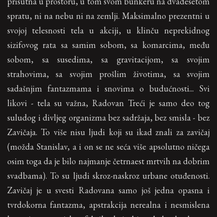
prisutna u prostoru, u tom svom bunkeru na dvadesetom
spratu, ni na nebu ni na zemlji. Maksimalno prezentni u
svojoj telesnosti tela u akciji, u klinču neprekidnog
sizifovog rata sa samim sobom, sa komarcima, među
sobom, sa susedima, sa gravitacijom, sa svojim
strahovima, sa svojim prošlim životima, sa svojim
sadašnjim fantazmama i snovima o budućnosti... Svi
likovi - tela su važna, Radovan Treći je samo deo tog
suludog i divljeg organizma bez sadržaja, bez smisla - bez
Zavičaja. To više nisu ljudi koji su ikad znali za zavičaj
(možda Stanislav, a i on se ne seća više apsolutno ničega
osim toga da je bilo najmanje četrnaest mrtvih na dobrim
svadbama). To su ljudi skroz-naskroz urbane otuđenosti.
Zavičaj je u svesti Radovana samo još jedna opasna i
tvrdokorna fantazma, apstrakcija nerealna i nesmislena