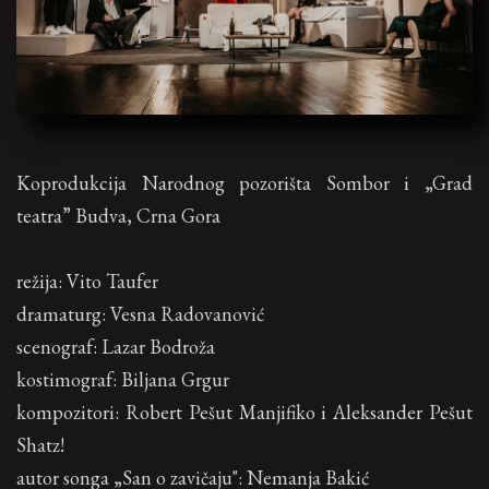
Koprodukcija Narodnog pozorišta Sombor i „Grad
teatra” Budva, Crna Gora
režija: Vito Taufer
dramaturg: Vesna Radovanović
scenograf: Lazar Bodroža
kostimograf: Biljana Grgur
kompozitori: Robert Pešut Manjifiko i Aleksander Pešut
Shatz!
autor songa „San o zavičaju": Nemanja Bakić