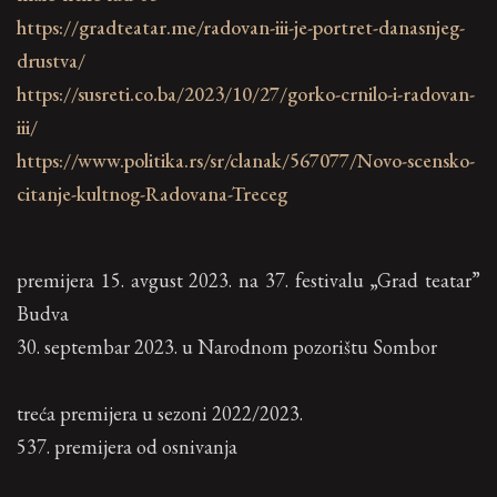
https://gradteatar.me/radovan-iii-je-portret-danasnjeg-
drustva/
https://susreti.co.ba/2023/10/27/gorko-crnilo-i-radovan-
iii/
https://www.politika.rs/sr/clanak/567077/Novo-scensko-
citanje-kultnog-Radovana-Treceg
premijera 15. avgust 2023. na 37. festivalu „Grad teatar”
Budva
30. septembar 2023. u Narodnom pozorištu Sombor
treća premijera u sezoni 2022/2023.
537. premijera od osnivanja