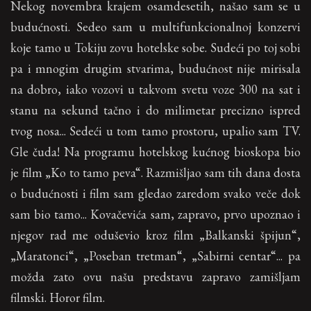
Nekog novembra krajem osamdesetih, našao sam se u
budućnosti. Sedeo sam u multifunkcionalnoj konzervi
koje tamo u Tokiju zovu hotelske sobe. Sudeći po toj sobi
pa i mnogim drugim stvarima, budućnost nije mirisala
na dobro, iako vozovi u takvom svetu voze 300 na sat i
stanu na sekund tačno i do milimetar precizno ispred
tvog nosa... Sedeći u tom tamo prostoru, upalio sam TV.
Gle čuda! Na programu hotelskog kućnog bioskopa bio
je film „Ko to tamo peva“. Razmišljao sam tih dana dosta
o budućnosti i film sam gledao zaredom svako veče dok
sam bio tamo... Kovačevića sam, zapravo, prvo upoznao i
njegov rad me oduševio kroz film „Balkanski špijun“,
„Maratonci“, „Poseban tretman“, „Sabirni centar“... pa
možda zato ovu našu predstavu zapravo zamišljam
filmski. Horor film.