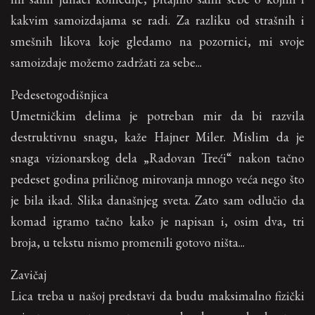
kakvim samoizdajama se radi. Za razliku od strašnih i
smešnih likova koje gledamo na pozornici, mi svoje
samoizdaje možemo zadržati za sebe...
Pedesetogodišnjica
Umetničkim delima je potreban mir da bi razvila
destruktivnu snagu, kaže Hajner Miler. Mislim da je
snaga vizionarskog dela „Radovan Treći“ nakon tačno
pedeset godina priličnog mirovanja mnogo veća nego što
je bila ikad. Slika današnjeg sveta. Zato sam odlučio da
komad igramo tačno kako je napisan i, osim dva, tri
broja, u tekstu nismo promenili gotovo ništa...
Zavičaj
Lica treba u našoj predstavi da budu maksimalno fizički