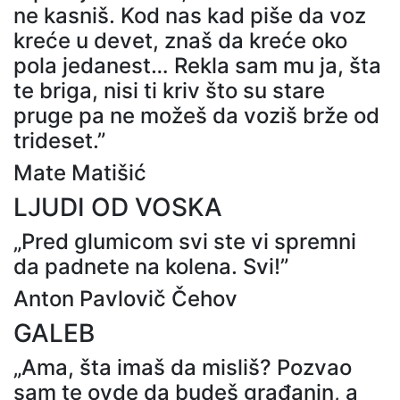
ne kasniš. Kod nas kad piše da voz
kreće u devet, znaš da kreće oko
pola jedanest… Rekla sam mu ja, šta
te briga, nisi ti kriv što su stare
pruge pa ne možeš da voziš brže od
trideset.”
Mate Matišić
LJUDI OD VOSKA
„Pred glumicom svi ste vi spremni
da padnete na kolena. Svi!”
Anton Pavlovič Čehov
GALEB
„Ama, šta imaš da misliš? Pozvao
sam te ovde da budeš građanin, a