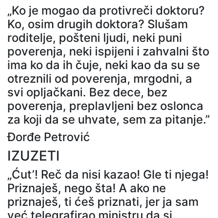
„Ko je mogao da protivreči doktoru?
Ko, osim drugih doktora? Slušam
roditelje, pošteni ljudi, neki puni
poverenja, neki ispijeni i zahvalni što
ima ko da ih čuje, neki kao da su se
otreznili od poverenja, mrgodni, a
svi opljačkani. Bez dece, bez
poverenja, preplavljeni bez oslonca
za koji da se uhvate, sem za pitanje.”
Đorđe Petrović
IZUZETI
„Ćut’! Reč da nisi kazao! Gle ti njega!
Priznaješ, nego šta! A ako ne
priznaješ, ti ćeš priznati, jer ja sam
već telegrafirao ministru da si