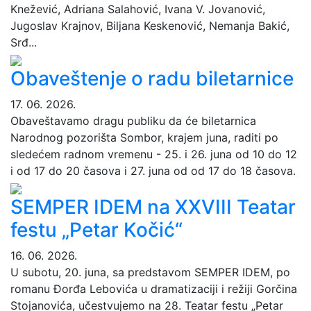
Knežević, Adriana Salahović, Ivana V. Jovanović,
Jugoslav Krajnov, Biljana Keskenović, Nemanja Bakić,
Srđ...
Obaveštenje o radu biletarnice
17. 06. 2026.
Obaveštavamo dragu publiku da će biletarnica
Narodnog pozorišta Sombor, krajem juna, raditi po
sledećem radnom vremenu - 25. i 26. juna od 10 do 12
i od 17 do 20 časova i 27. juna od od 17 do 18 časova.
SEMPER IDEM na XXVIII Teatar
festu „Petar Kočić“
16. 06. 2026.
U subotu, 20. juna, sa predstavom SEMPER IDEM, po
romanu Đorđa Lebovića u dramatizaciji i režiji Gorčina
Stojanovića, učestvujemo na 28. Teatar festu „Petar