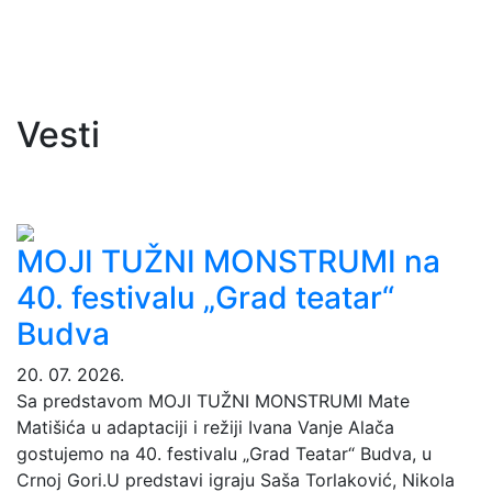
Vesti
MOJI TUŽNI MONSTRUMI na
40. festivalu „Grad teatar“
Budva
20. 07. 2026.
Sa predstavom MOJI TUŽNI MONSTRUMI Mate
Matišića u adaptaciji i režiji Ivana Vanje Alača
gostujemo na 40. festivalu „Grad Teatar“ Budva, u
Crnoj Gori.U predstavi igraju Saša Torlaković, Nikola