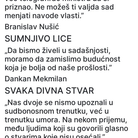
priznao. Ne možeš ti valjda sad
menjati navode vlasti.”
Branislav Nušić
SUMNJIVO LICE
„Da bismo živeli u sadašnjosti,
moramo da zamislimo budućnost
koja je bolja od naše prošlosti.”
Dankan Mekmilan
SVAKA DIVNA STVAR
„Nas dvoje se nismo upoznali u
sudbonosnom trenutku, već u
trenutku umora. Na nekom prijemu,
među ljudima koji su govorili glasno
o stvarima koje nisu osećali.”