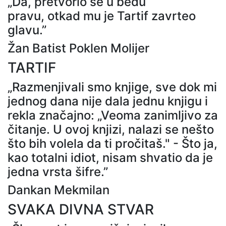
„Da, pretvorio se u bedu
pravu, otkad mu je Tartif zavrteo
glavu.”
Žan Batist Poklen Molijer
TARTIF
„Razmenjivali smo knjige, sve dok mi
jednog dana nije dala jednu knjigu i
rekla značajno: „Veoma zanimljivo za
čitanje. U ovoj knjizi, nalazi se nešto
što bih volela da ti pročitaš." - Što ja,
kao totalni idiot, nisam shvatio da je
jedna vrsta šifre.”
Dankan Mekmilan
SVAKA DIVNA STVAR