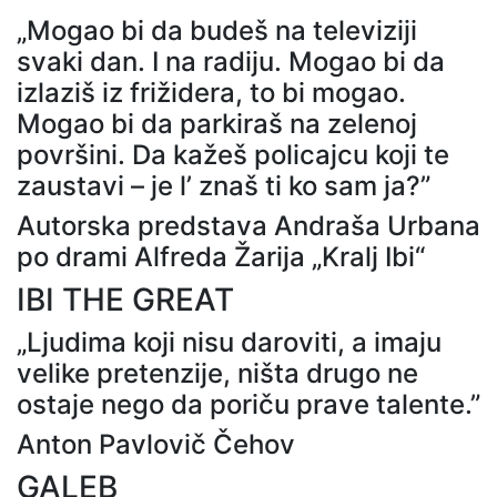
„Mogao bi da budeš na televiziji
svaki dan. I na radiju. Mogao bi da
izlaziš iz frižidera, to bi mogao.
Mogao bi da parkiraš na zelenoj
površini. Da kažeš policajcu koji te
zaustavi – je l’ znaš ti ko sam ja?”
Autorska predstava Andraša Urbana
po drami Alfreda Žarija „Kralj Ibi“
IBI THE GREAT
„Ljudima koji nisu daroviti, a imaju
velike pretenzije, ništa drugo ne
ostaje nego da poriču prave talente.”
Anton Pavlovič Čehov
GALEB