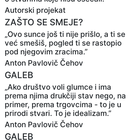
Autorski projekat
ZAŠTO SE SMEJE?
„Ovo sunce još ti nije prišlo, a ti se
već smešiš, pogled ti se rastopio
pod njegovim zracima.”
Anton Pavlovič Čehov
GALEB
„Ako društvo voli glumce i ima
prema njima drukčiji stav nego, na
primer, prema trgovcima - to je u
prirodi stvari. To je idealizam.”
Anton Pavlovič Čehov
GALEB