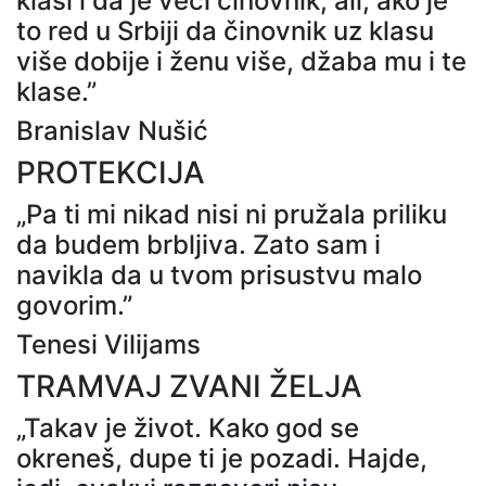
klasi i da je veći činovnik, ali, ako je
to red u Srbiji da činovnik uz klasu
više dobije i ženu više, džaba mu i te
klase.”
Branislav Nušić
PROTEKCIJA
„Pa ti mi nikad nisi ni pružala priliku
da budem brbljiva. Zato sam i
navikla da u tvom prisustvu malo
govorim.”
Tenesi Vilijams
TRAMVAJ ZVANI ŽELJA
„Takav je život. Kako god se
okreneš, dupe ti je pozadi. Hajde,