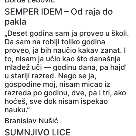
SEMPER IDEM – Od raja do
pakla
„Deset godina sam ja proveo u školi.
Da sam na robiji toliko godina
proveo, ja bih naučio kakav zanat. I
to, nisam ja učio kao što današnja
mladež uči — godinu dana, pa hajd’
u stariji razred. Nego se ja,
gospodine moj, nisam micao iz
razreda po godinu, dve, pa i tri, ako
hoćeš, sve dok nisam ispekao
nauku.”
Branislav Nušić
SUMNJIVO LICE