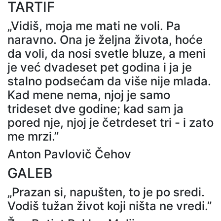
TARTIF
„Vidiš, moja me mati ne voli. Pa
naravno. Ona je željna života, hoće
da voli, da nosi svetle bluze, a meni
je već dvadeset pet godina i ja je
stalno podsećam da više nije mlada.
Kad mene nema, njoj je samo
trideset dve godine; kad sam ja
pored nje, njoj je četrdeset tri - i zato
me mrzi.”
Anton Pavlovič Čehov
GALEB
„Prazan si, napušten, to je po sredi.
Vodiš tužan život koji ništa ne vredi.”