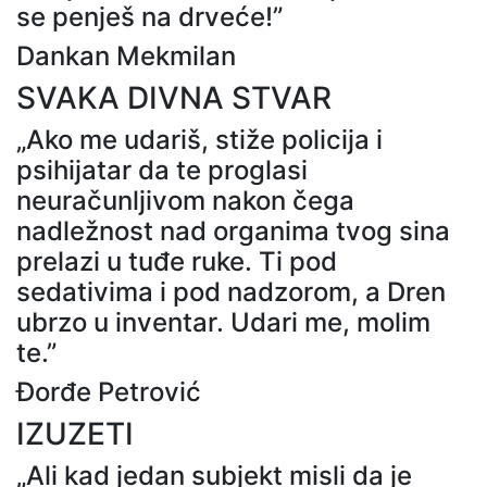
se penješ na drveće!”
Dankan Mekmilan
SVAKA DIVNA STVAR
„Ako me udariš, stiže policija i
psihijatar da te proglasi
neuračunljivom nakon čega
nadležnost nad organima tvog sina
prelazi u tuđe ruke. Ti pod
sedativima i pod nadzorom, a Dren
ubrzo u inventar. Udari me, molim
te.”
Đorđe Petrović
IZUZETI
„Ali kad jedan subjekt misli da je