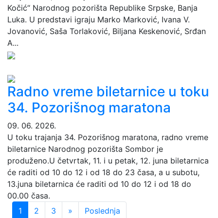
Kočić“ Narodnog pozorišta Republike Srpske, Banja
Luka. U predstavi igraju Marko Marković, Ivana V.
Jovanović, Saša Torlaković, Biljana Keskenović, Srđan
A...
Radno vreme biletarnice u toku
34. Pozorišnog maratona
09. 06. 2026.
U toku trajanja 34. Pozorišnog maratona, radno vreme
biletarnice Narodnog pozorišta Sombor je
produženo.U četvrtak, 11. i u petak, 12. juna biletarnica
će raditi od 10 do 12 i od 18 do 23 časa, a u subotu,
13.juna biletarnica će raditi od 10 do 12 i od 18 do
00.00 časa.
Next
Last
1
2
3
»
Poslednja