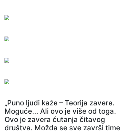
„Puno ljudi kaže – Teorija zavere.
Moguće... Ali ovo je više od toga.
Ovo je zavera ćutanja čitavog
društva. Možda se sve završi time