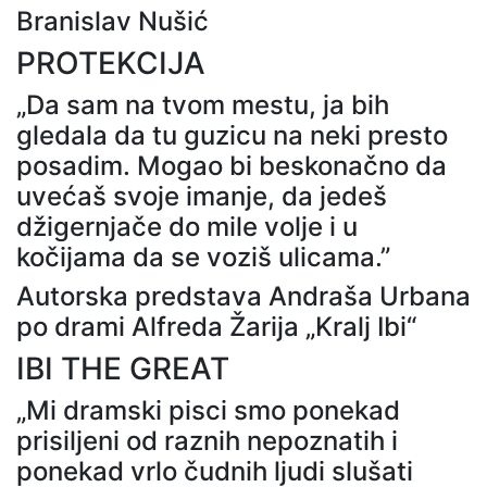
Branislav Nušić
PROTEKCIJA
„Da sam na tvom mestu, ja bih
gledala da tu guzicu na neki presto
posadim. Mogao bi beskonačno da
uvećaš svoje imanje, da jedeš
džigernjače do mile volje i u
kočijama da se voziš ulicama.”
Autorska predstava Andraša Urbana
po drami Alfreda Žarija „Kralj Ibi“
IBI THE GREAT
„Mi dramski pisci smo ponekad
prisiljeni od raznih nepoznatih i
ponekad vrlo čudnih ljudi slušati