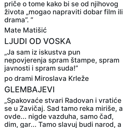
priče o tome kako bi se od njihovog
života „mogao napraviti dobar film ili
drama”. ”
Mate Matišić
LJUDI OD VOSKA
„Ja sam iz iskustva pun
nepovjerenja spram štampe, spram
javnosti i spram suda!”
po drami Miroslava Krleže
GLEMBAJEVI
„Spakovaće stvari Radovan i vratiće
se u Zavičaj. Sad tamo reka miriše, a
ovde... nigde vazduha, samo čađ,
dim, gar... Tamo slavuj budi narod, a