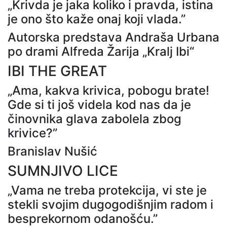
„Krivda je jaka koliko i pravda, istina
je ono što kaže onaj koji vlada.”
Autorska predstava Andraša Urbana
po drami Alfreda Žarija „Kralj Ibi“
IBI THE GREAT
„Ama, kakva krivica, pobogu brate!
Gde si ti još videla kod nas da je
činovnika glava zabolela zbog
krivice?”
Branislav Nušić
SUMNJIVO LICE
„Vama ne treba protekcija, vi ste je
stekli svojim dugogodišnjim radom i
besprekornom odanošću.”