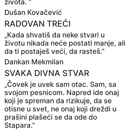
života. ”
Dušan Kovačević
RADOVAN TREĆI
„Kada shvatiš da neke stvari u
životu nikada neće postati manje, ali
da ti postaješ veći, da rasteš.”
Dankan Mekmilan
SVAKA DIVNA STVAR
„Čovek je uvek sam otac. Sam, sa
svojom pesnicom. Napred ide onaj
koji je spreman da rizikuje, da se
otisne u svet, ne onaj koji dreždi u
prašini plašeći se da ode do
Stapara.”