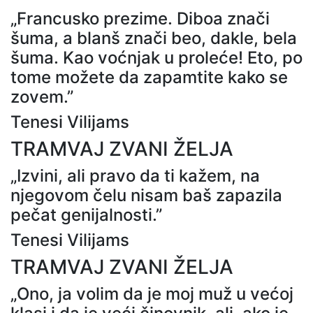
„Francusko prezime. Diboa znači
šuma, a blanš znači beo, dakle, bela
šuma. Kao voćnjak u proleće! Eto, po
tome možete da zapamtite kako se
zovem.”
Tenesi Vilijams
TRAMVAJ ZVANI ŽELJA
„Izvini, ali pravo da ti kažem, na
njegovom čelu nisam baš zapazila
pečat genijalnosti.”
Tenesi Vilijams
TRAMVAJ ZVANI ŽELJA
„Ono, ja volim da je moj muž u većoj