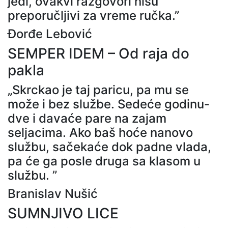
jedi, ovakvi razgovori nisu
preporučljivi za vreme ručka.”
Đorđe Lebović
SEMPER IDEM – Od raja do
pakla
„Skrckao je taj paricu, pa mu se
može i bez službe. Sedeće godinu-
dve i davaće pare na zajam
seljacima. Ako baš hoće nanovo
službu, sačekaće dok padne vlada,
pa će ga posle druga sa klasom u
službu. ”
Branislav Nušić
SUMNJIVO LICE