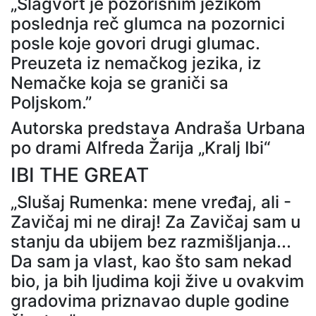
„Šlagvort je pozorišnim jezikom
poslednja reč glumca na pozornici
posle koje govori drugi glumac.
Preuzeta iz nemačkog jezika, iz
Nemačke koja se graniči sa
Poljskom.”
Autorska predstava Andraša Urbana
po drami Alfreda Žarija „Kralj Ibi“
IBI THE GREAT
„Slušaj Rumenka: mene vređaj, ali -
Zavičaj mi ne diraj! Za Zavičaj sam u
stanju da ubijem bez razmišljanja...
Da sam ja vlast, kao što sam nekad
bio, ja bih ljudima koji žive u ovakvim
gradovima priznavao duple godine