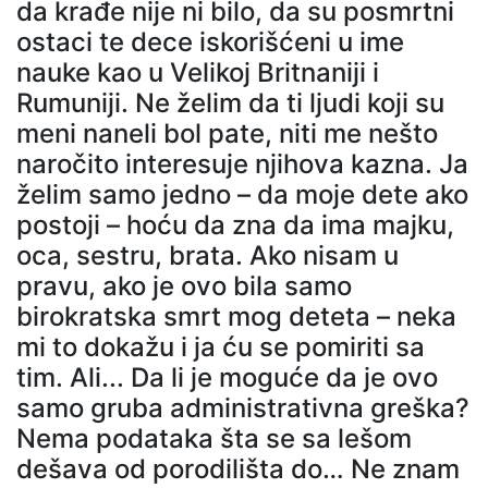
da krađe nije ni bilo, da su posmrtni
ostaci te dece iskorišćeni u ime
nauke kao u Velikoj Britnaniji i
Rumuniji. Ne želim da ti ljudi koji su
meni naneli bol pate, niti me nešto
naročito interesuje njihova kazna. Ja
želim samo jedno – da moje dete ako
postoji – hoću da zna da ima majku,
oca, sestru, brata. Ako nisam u
pravu, ako je ovo bila samo
birokratska smrt mog deteta – neka
mi to dokažu i ja ću se pomiriti sa
tim. Ali... Da li je moguće da je ovo
samo gruba administrativna greška?
Nema podataka šta se sa lešom
dešava od porodilišta do… Ne znam