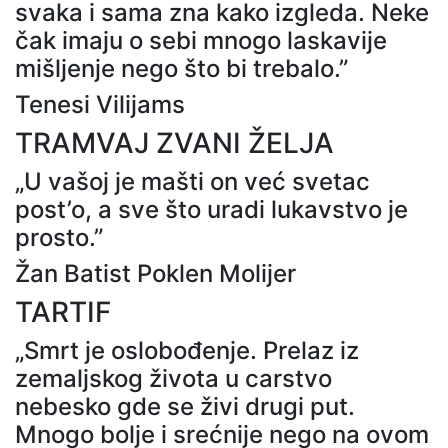
svaka i sama zna kako izgleda. Neke
čak imaju o sebi mnogo laskavije
mišljenje nego što bi trebalo.”
Tenesi Vilijams
TRAMVAJ ZVANI ŽELJA
„U vašoj je mašti on već svetac
post’o, a sve što uradi lukavstvo je
prosto.”
Žan Batist Poklen Molijer
TARTIF
„Smrt je oslobođenje. Prelaz iz
zemaljskog života u carstvo
nebesko gde se živi drugi put.
Mnogo bolje i srećnije nego na ovom