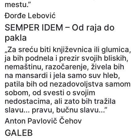
mestu.”
Đorđe Lebović
SEMPER IDEM – Od raja do
pakla
„Za sreću biti književnica ili glumica,
ja bih podnela i prezir svojih bliskih,
nemaštinu, razočarenje, živela bih
na mansardi i jela samo suv hleb,
patila bih od nezadovoljstva samom
sobom, od svesti o svojim
nedostacima, ali zato bih tražila
slavu... pravu, bučnu slavu...”
Anton Pavlovič Čehov
GALEB