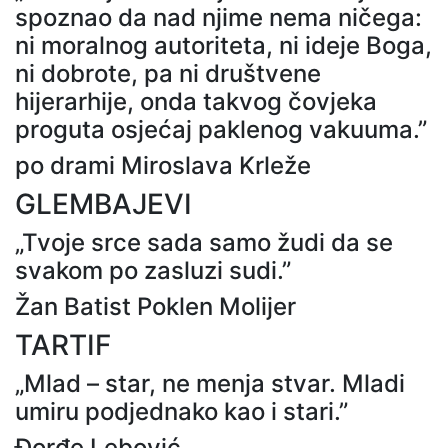
spoznao da nad njime nema ničega:
ni moralnog autoriteta, ni ideje Boga,
ni dobrote, pa ni društvene
hijerarhije, onda takvog čovjeka
proguta osjećaj paklenog vakuuma.”
po drami Miroslava Krleže
GLEMBAJEVI
„Tvoje srce sada samo žudi da se
svakom po zasluzi sudi.”
Žan Batist Poklen Molijer
TARTIF
„Mlad – star, ne menja stvar. Mladi
umiru podjednako kao i stari.”
Đorđe Lebović