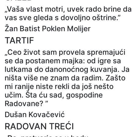
„Vaša vlast motri, uvek rado brine da
vas sve gleda s dovoljno oštrine.”
Žan Batist Poklen Molijer
TARTIF
„Ceo život sam provela spremajući
se da postanem majka: od igre sa
lutkama do danonoćnog kuvanja. Ja
ništa više ne znam da radim. Zašto
mi ranije niste rekli da još nešto
učim. Šta ću sad, gospodine
Radovane? ”
Dušan Kovačević
RADOVAN TREĆI