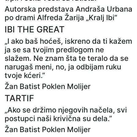
Autorska predstava Andraša Urbana
po drami Alfreda Žarija „Kralj Ibi“
IBI THE GREAT
„I ako baš hoćeš, iskreno da ti kažem
ja se sa tvojim predlogom ne
slažem. Ne znam šta te teralo da se
narugaš meni, no, ja odbijam ruku
tvoje kćeri.”
Žan Batist Poklen Molijer
TARTIF
„Ako se držimo njegovih načela, svi
postupci naši krivična su dela.”
Žan Batist Poklen Molijer