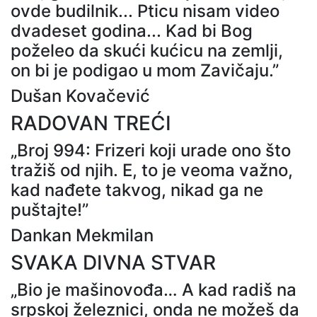
ovde budilnik... Pticu nisam video
dvadeset godina... Kad bi Bog
poželeo da skući kućicu na zemlji,
on bi je podigao u mom Zavičaju.”
Dušan Kovačević
RADOVAN TREĆI
„Broj 994: Frizeri koji urade ono što
tražiš od njih. E, to je veoma važno,
kad nađete takvog, nikad ga ne
puštajte!”
Dankan Mekmilan
SVAKA DIVNA STVAR
„Bio je mašinovođa… A kad radiš na
srpskoj železnici, onda ne možeš da