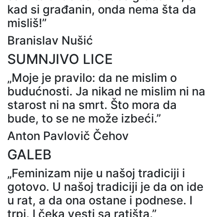
kad si građanin, onda nema šta da
misliš!”
Branislav Nušić
SUMNJIVO LICE
„Moje je pravilo: da ne mislim o
budućnosti. Ja nikad ne mislim ni na
starost ni na smrt. Što mora da
bude, to se ne može izbeći.”
Anton Pavlovič Čehov
GALEB
„Feminizam nije u našoj tradiciji i
gotovo. U našoj tradiciji je da on ide
u rat, a da ona ostane i podnese. I
trpi. I čeka vesti sa ratišta.”