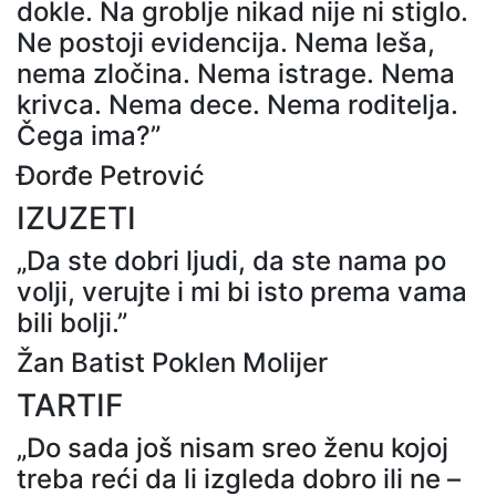
dokle. Na groblje nikad nije ni stiglo.
Ne postoji evidencija. Nema leša,
nema zločina. Nema istrage. Nema
krivca. Nema dece. Nema roditelja.
Čega ima?”
Đorđe Petrović
IZUZETI
„Da ste dobri ljudi, da ste nama po
volji, verujte i mi bi isto prema vama
bili bolji.”
Žan Batist Poklen Molijer
TARTIF
„Do sada još nisam sreo ženu kojoj
treba reći da li izgleda dobro ili ne –