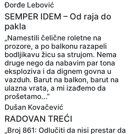
Đorđe Lebović
SEMPER IDEM – Od raja do
pakla
„Namestili čelične roletne na
prozore, a po balkonu razapeli
bodljikavu žicu sa strujom. Nema
druge nego da nabavim par tona
eksploziva i da dignem govna u
vazduh. Barut na balkon, barut na
ulazna vrata, a mi izađemo da
prošetamo...”
Dušan Kovačević
RADOVAN TREĆI
„Broj 861: Odlučiti da nisi prestar da