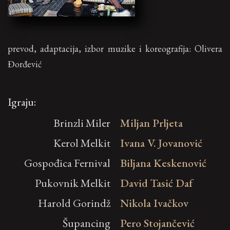
prevod, adaptacija, izbor muzike i koreografija: Olivera
Đorđević
Igraju:
Brinzli Miler
Miljan Prljeta
Kerol Melkit
Ivana V. Jovanović
Gospođica Fernival
Biljana Keskenović
Pukovnik Melkit
David Tasić Daf
Harold Gorindž
Nikola Ivačkov
Šupancing
Pero Stojančević