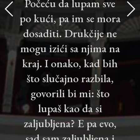
Počeću da lupam sve
po kući, pa im se mora
dosaditi. Drukčije ne
mogu izići sa njima na
kraj. I onako, kad bih
što slučajno razbila,
govorili bi mi: što
lupaš kao da si
zaljubljena? E pa evo,
sad sam zaljubljena i