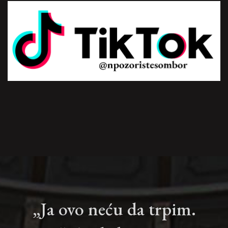
„Ja ovo neću da trpim.