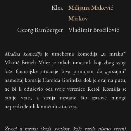
Klea
Milijana Makević
Mirkov
Georg Bamberger
Vladimir Broćilović
Mračna komedija
je urnebesna komedija „u mraku“.
Mladić Brinzli Miler je mladi umetnik koji zbog svoje
loše finansijske situacije biva primoran da „pozajmi“
nameštaj komšije Harolda Gorindža dok je ovaj na putu,
ne bi li oduševio oca svoje verenice Kerol. Komšija se
ranije vrati, a struja nestane što izazove mnogo
nepredviđenih komičnih situacija…
Živeci u mraku (kada svetlost, koje vazda nismo svesni,