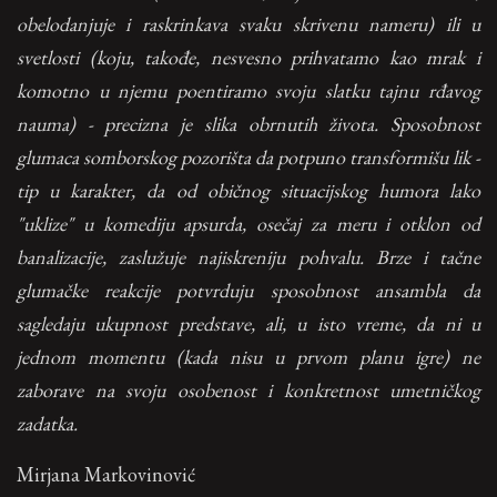
obelodanjuje i raskrinkava svaku skrivenu nameru) ili u
svetlosti (koju, takođe, nesvesno prihvatamo kao mrak i
komotno u njemu poentiramo svoju slatku tajnu rđavog
nauma) - precizna je slika obrnutih života. Sposobnost
glumaca somborskog pozorišta da potpuno transformišu lik -
tip u karakter, da od običnog situacijskog humora lako
"uklize" u komediju apsurda, osečaj za meru i otklon od
banalizacije, zaslužuje najiskreniju pohvalu. Brze i tačne
glumačke reakcije potvrduju sposobnost ansambla da
sagledaju ukupnost predstave, ali, u isto vreme, da ni u
jednom momentu (kada nisu u prvom planu igre) ne
zaborave na svoju osobenost i konkretnost umetničkog
zadatka.
Mirjana Markovinović