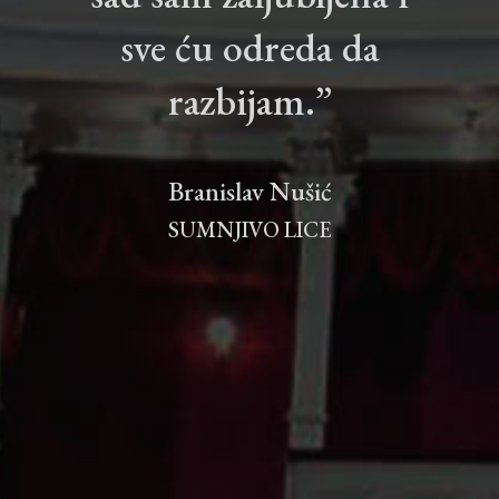
sve ću odreda da
razbijam.”
Branislav Nušić
SUMNJIVO LICE