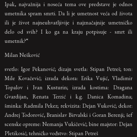
Ipak, najvažnija i noseća tema ove predstave je odnos
umetnika spram smrti. Da li je umetnost veća od života
ili je život najneuhvatljivije i najznačajnije umetničko
delo od svih? I ko ga na kraju potpisuje - smrt ili
umetnik?“
Milan Nešković
svetlo: Igor Pekanović; dizajn svetla: Stipan Petreš; ton:
Mile Kovačević; izrada dekora: Erika Vujić, Vladimir
Topalov i Ivan Kusturin; izrada kostima: Dragana
Gvardijan, Renata Terzić i k.g. Danica Komadina;
šminka: Radmila Pekez; rekvizita: Dejan Vuković; dekor:
Andrej Todorović, Branislav Birvalski i Goran Berenji; šef
scenske opreme: Nemanja Vukičević; bine majstor: Dejan
Pletikosić; tehničko vođstvo: Stipan Petreš