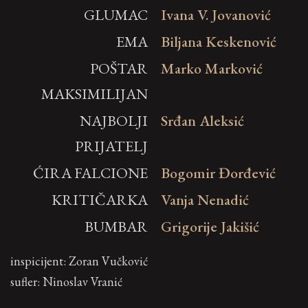
GLUMAC
Ivana V. Jovanović
EMA
Biljana Keskenović
POŠTAR
Marko Marković
MAKSIMILIJAN
NAJBOLJI
Srđan Aleksić
PRIJATELJ
ĆIRA FALCIONE
Bogomir Đorđević
KRITIČARKA
Vanja Nenadić
BUMBAR
Grigorije Jakišić
inspicijent: Zoran Vučković
sufler: Ninoslav Vranić