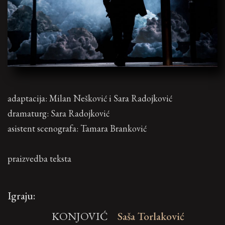
adaptacija: Milan Nešković i Sara Radojković
dramaturg: Sara Radojković
asistent scenografa: Tamara Branković
praizvedba teksta
Igraju:
KONJOVIĆ
Saša Torlaković