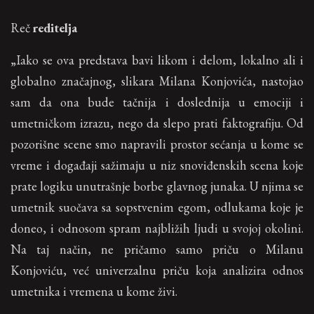
Reč
reditelja
„Iako se ova predstava bavi likom i delom, lokalno ali i
globalno značajnog, slikara Milana Konjovića, nastojao
sam da ona bude tačnija i doslednija u emociji i
umetničkom izrazu, nego da slepo prati faktografiju. Od
pozorišne scene smo napravili prostor sećanja u kome se
vreme i događaji sažimaju u niz snoviđenskih scena koje
prate logiku unutrašnje borbe glavnog junaka. U njima se
umetnik suočava sa sopstvenim egom, odlukama koje je
doneo, i odnosom spram najbližih ljudi u svojoj okolini.
Na taj način, ne pričamo samo priču o Milanu
Konjoviću, već univerzalnu priču koja analizira odnos
umetnika i vremena u kome živi.