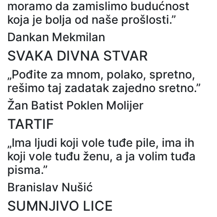
moramo da zamislimo budućnost
koja je bolja od naše prošlosti.”
Dankan Mekmilan
SVAKA DIVNA STVAR
„Pođite za mnom, polako, spretno,
rešimo taj zadatak zajedno sretno.”
Žan Batist Poklen Molijer
TARTIF
„Ima ljudi koji vole tuđe pile, ima ih
koji vole tuđu ženu, a ja volim tuđa
pisma.”
Branislav Nušić
SUMNJIVO LICE