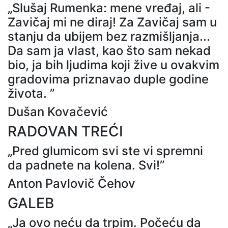
„Slušaj Rumenka: mene vređaj, ali -
Zavičaj mi ne diraj! Za Zavičaj sam u
stanju da ubijem bez razmišljanja...
Da sam ja vlast, kao što sam nekad
bio, ja bih ljudima koji žive u ovakvim
gradovima priznavao duple godine
života. ”
Dušan Kovačević
RADOVAN TREĆI
„Pred glumicom svi ste vi spremni
da padnete na kolena. Svi!”
Anton Pavlovič Čehov
GALEB
„Ja ovo neću da trpim. Počeću da