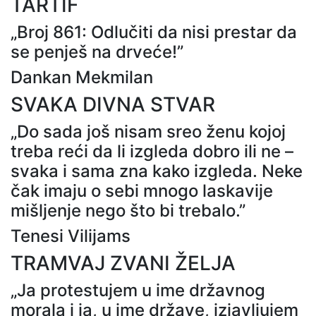
TARTIF
„Broj 861: Odlučiti da nisi prestar da
se penješ na drveće!”
Dankan Mekmilan
SVAKA DIVNA STVAR
„Do sada još nisam sreo ženu kojoj
treba reći da li izgleda dobro ili ne –
svaka i sama zna kako izgleda. Neke
čak imaju o sebi mnogo laskavije
mišljenje nego što bi trebalo.”
Tenesi Vilijams
TRAMVAJ ZVANI ŽELJA
„Ja protestujem u ime državnog
morala i ja, u ime države, izjavljujem