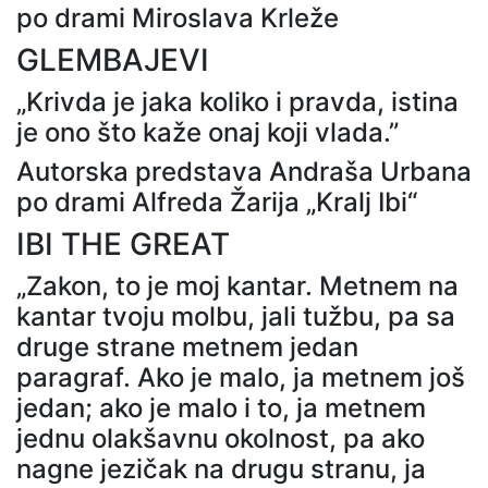
po drami Miroslava Krleže
GLEMBAJEVI
„Krivda je jaka koliko i pravda, istina
je ono što kaže onaj koji vlada.”
Autorska predstava Andraša Urbana
po drami Alfreda Žarija „Kralj Ibi“
IBI THE GREAT
„Zakon, to je moj kantar. Metnem na
kantar tvoju molbu, jali tužbu, pa sa
druge strane metnem jedan
paragraf. Ako je malo, ja metnem još
jedan; ako je malo i to, ja metnem
jednu olakšavnu okolnost, pa ako
nagne jezičak na drugu stranu, ja