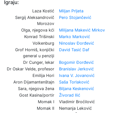
Igraju:
Laza Kostić
Miljan Prljeta
Sergij Aleksandrovič
Pero Stojančević
Morozov
Olga, njegova kći
Milijana Makević Mirkov
Konrad Trišinski
Marko Marković
Volkenburg
Ninoslav Đorđević
Grof Horniš, konjički
David Tasić Daf
general u penziji
Dr Cunger, lekar
Bogomir Đorđević
Dr Oskar Velde, profesor
Branislav Jerković
Emilija Hori
Ivana V. Jovanović
Aron Dijamantenštajn
Saša Torlaković
Sara, njegova žena
Biljana Keskenović
Gost Kasina/portir
Živorad Ilić
Momak I
Vladimir Broćilović
Momak II
Nemanja Leković