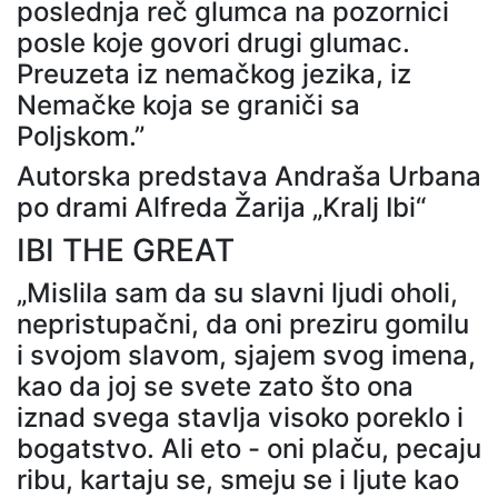
poslednja reč glumca na pozornici
posle koje govori drugi glumac.
Preuzeta iz nemačkog jezika, iz
Nemačke koja se graniči sa
Poljskom.”
Autorska predstava Andraša Urbana
po drami Alfreda Žarija „Kralj Ibi“
IBI THE GREAT
„Mislila sam da su slavni ljudi oholi,
nepristupačni, da oni preziru gomilu
i svojom slavom, sjajem svog imena,
kao da joj se svete zato što ona
iznad svega stavlja visoko poreklo i
bogatstvo. Ali eto - oni plaču, pecaju
ribu, kartaju se, smeju se i ljute kao