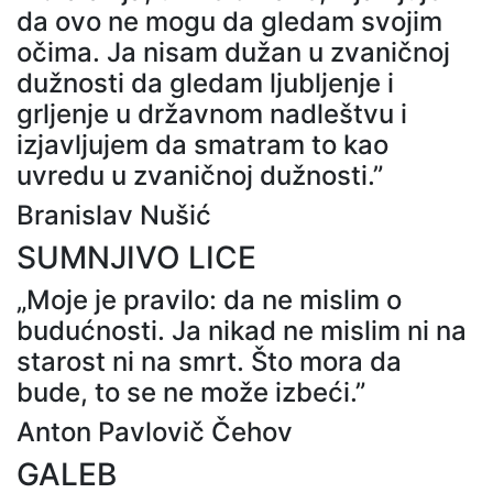
da ovo ne mogu da gledam svojim
očima. Ja nisam dužan u zvaničnoj
dužnosti da gledam ljubljenje i
grljenje u državnom nadleštvu i
izjavljujem da smatram to kao
uvredu u zvaničnoj dužnosti.”
Branislav Nušić
SUMNJIVO LICE
„Moje je pravilo: da ne mislim o
budućnosti. Ja nikad ne mislim ni na
starost ni na smrt. Što mora da
bude, to se ne može izbeći.”
Anton Pavlovič Čehov
GALEB