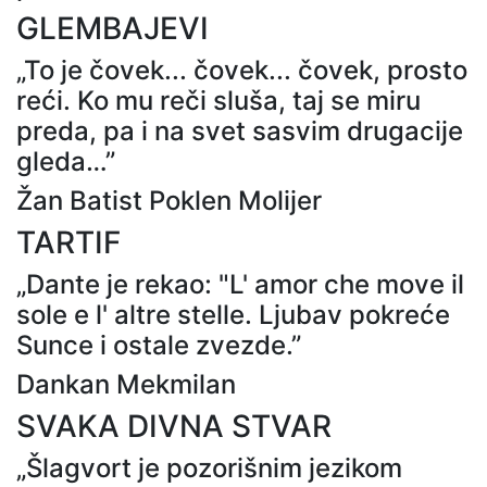
GLEMBAJEVI
„To je čovek... čovek... čovek, prosto
reći. Ko mu reči sluša, taj se miru
preda, pa i na svet sasvim drugacije
gleda…”
Žan Batist Poklen Molijer
TARTIF
„Dante je rekao: "L' amor che move il
sole e l' altre stelle. Ljubav pokreće
Sunce i ostale zvezde.”
Dankan Mekmilan
SVAKA DIVNA STVAR
„Šlagvort je pozorišnim jezikom