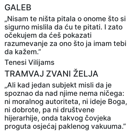
GALEB
„Nisam te ništa pitala o onome što si
sigurno mislila da ću te pitati. I zato
očekujem da ćeš pokazati
razumevanje za ono što ja imam tebi
da kažem.”
Tenesi Vilijams
TRAMVAJ ZVANI ŽELJA
„Ali kad jedan subjekt misli da je
spoznao da nad njime nema ničega:
ni moralnog autoriteta, ni ideje Boga,
ni dobrote, pa ni društvene
hijerarhije, onda takvog čovjeka
proguta osjećaj paklenog vakuuma.”