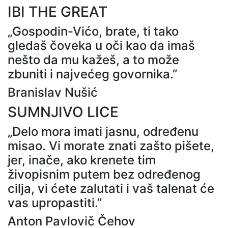
IBI THE GREAT
„Gospodin-Vićo, brate, ti tako
gledaš čoveka u oči kao da imaš
nešto da mu kažeš, a to može
zbuniti i najvećeg govornika.”
Branislav Nušić
SUMNJIVO LICE
„Delo mora imati jasnu, određenu
misao. Vi morate znati zašto pišete,
jer, inače, ako krenete tim
živopisnim putem bez određenog
cilja, vi ćete zalutati i vaš talenat će
vas upropastiti.”
Anton Pavlovič Čehov