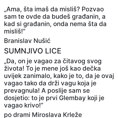
„Ama, šta imaš da misliš? Pozvao
sam te ovde da budeš građanin, a
kad si građanin, onda nema šta da
misliš!”
Branislav Nušić
SUMNJIVO LICE
„Da, on je vagao za čitavog svog
života! To je mene još kao dečka
uvijek zanimalo, kako je to, da je ovaj
vagao tako da drži vagu koja je
prevagnula! A poslije sam se
dosjetio: to je prvi Glembay koji je
vagao krivo!”
po drami Miroslava Krleže