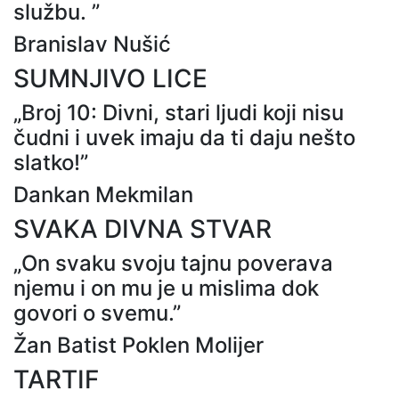
službu. ”
Branislav Nušić
SUMNJIVO LICE
„Broj 10: Divni, stari ljudi koji nisu
čudni i uvek imaju da ti daju nešto
slatko!”
Dankan Mekmilan
SVAKA DIVNA STVAR
„On svaku svoju tajnu poverava
njemu i on mu je u mislima dok
govori o svemu.”
Žan Batist Poklen Molijer
TARTIF