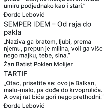
umiru podjednako kao i stari.”
Đorđe Lebović
SEMPER IDEM – Od raja do
pakla
„Naziva ga bratom, ljubi, prema
njemu, prepun je milina, voli ga više
nego majku, tebe, sina.”
Žan Batist Poklen Molijer
TARTIF
„Otac, prisetite se: ovo je Balkan,
malo-malo, pa dođe do krvoprolića.
A ovaj rat biće gori nego prethodni.”
Đorđe Lebović