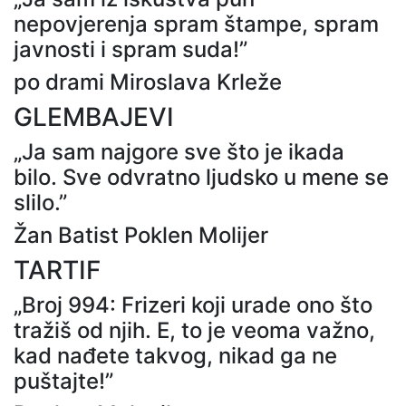
nepovjerenja spram štampe, spram
javnosti i spram suda!”
po drami Miroslava Krleže
GLEMBAJEVI
„Ja sam najgore sve što je ikada
bilo. Sve odvratno ljudsko u mene se
slilo.”
Žan Batist Poklen Molijer
TARTIF
„Broj 994: Frizeri koji urade ono što
tražiš od njih. E, to je veoma važno,
kad nađete takvog, nikad ga ne
puštajte!”