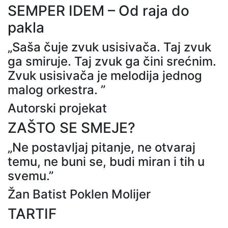
SEMPER IDEM – Od raja do
pakla
„Saša čuje zvuk usisivača. Taj zvuk
ga smiruje. Taj zvuk ga čini srećnim.
Zvuk usisivača je melodija jednog
malog orkestra. ”
Autorski projekat
ZAŠTO SE SMEJE?
„Ne postavljaj pitanje, ne otvaraj
temu, ne buni se, budi miran i tih u
svemu.”
Žan Batist Poklen Molijer
TARTIF