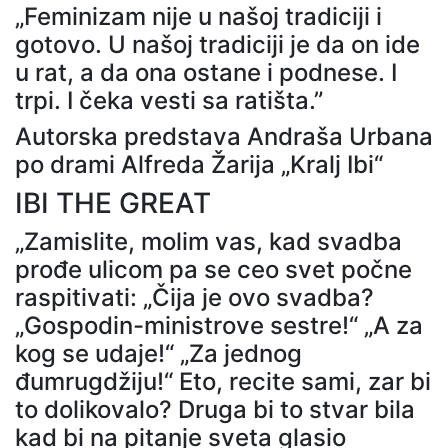
„Feminizam nije u našoj tradiciji i
gotovo. U našoj tradiciji je da on ide
u rat, a da ona ostane i podnese. I
trpi. I čeka vesti sa ratišta.”
Autorska predstava Andraša Urbana
po drami Alfreda Žarija „Kralj Ibi“
IBI THE GREAT
„Zamislite, molim vas, kad svadba
prođe ulicom pa se ceo svet počne
raspitivati: „Čija je ovo svadba?
„Gospodin-ministrove sestre!“ „A za
kog se udaje!“ „Za jednog
đumrugdžiju!“ Eto, recite sami, zar bi
to dolikovalo? Druga bi to stvar bila
kad bi na pitanje sveta glasio