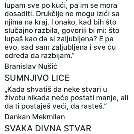
lupam sve po kući, pa im se mora
dosaditi. Drukčije ne mogu izići sa
njima na kraj. I onako, kad bih što
slučajno razbila, govorili bi mi: što
lupaš kao da si zaljubljena? E pa
evo, sad sam zaljubljena i sve ću
odreda da razbijam.”
Branislav Nušić
SUMNJIVO LICE
„Kada shvatiš da neke stvari u
životu nikada neće postati manje, ali
da ti postaješ veći, da rasteš.”
Dankan Mekmilan
SVAKA DIVNA STVAR