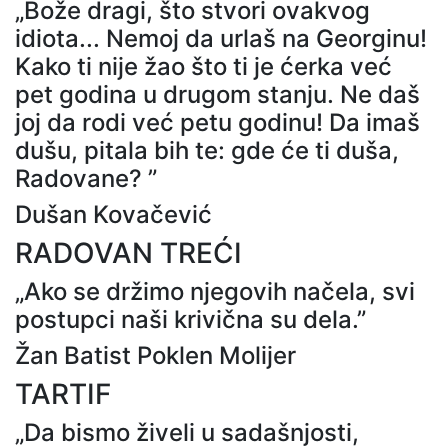
„Bože dragi, što stvori ovakvog
idiota... Nemoj da urlaš na Georginu!
Kako ti nije žao što ti je ćerka već
pet godina u drugom stanju. Ne daš
joj da rodi već petu godinu! Da imaš
dušu, pitala bih te: gde će ti duša,
Radovane? ”
Dušan Kovačević
RADOVAN TREĆI
„Ako se držimo njegovih načela, svi
postupci naši krivična su dela.”
Žan Batist Poklen Molijer
TARTIF
„Da bismo živeli u sadašnjosti,