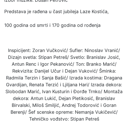
izbor muzike: Dušan Petrović
Predstava je rađena u čast jubileja Laze Kostića,
100 godina od smrti i 170 godina od rođenja
Inspicijent: Zoran Vučković/ Sufler: Ninoslav Vranić/
Dizajn svetla: Stipan Petreš/ Svetlo: Branislav Josić,
Antun Renc i Igor Pekanović/ Ton: Branko Marić/
Rekvizita: Danijel Učur i Dejan Vuković/ Šminka:
Radmila Terzin i Sanja Bašić/ Izrada kostima: Dragana
Gvardijan, Renata Terzić i Ljiljana Hari/ Izrada dekora:
Slobodan Marić, Ivan Kusturin i Đorđe Trnko/ Montaža
dekora: Antun Lukić, Dejan Pletikosić, Branislav
Birvalski, Miloš Smiljić, Andrej Todorović i Goran
Berenji/ Šef scenske opreme: Nemanja Vukičević/
Tehničko vođstvo: Stipan Petreš