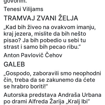
govorim.”
Tenesi Vilijams
TRAMVAJ ZVANI ŽELJA
„Kad bih živeo na ovakvom imanju,
kraj jezera, mislite da bih nešto
pisao? Ja bih pobedio u sebi tu
strast i samo bih pecao ribu.”
Anton Pavlovič Čehov
GALEB
„Gospodo, zaboravili smo neophodni
čin, treba da se zakunemo da ćete
se hrabro boriti!”
Autorska predstava Andraša Urbana
po drami Alfreda Žarija „Kralj Ibi“