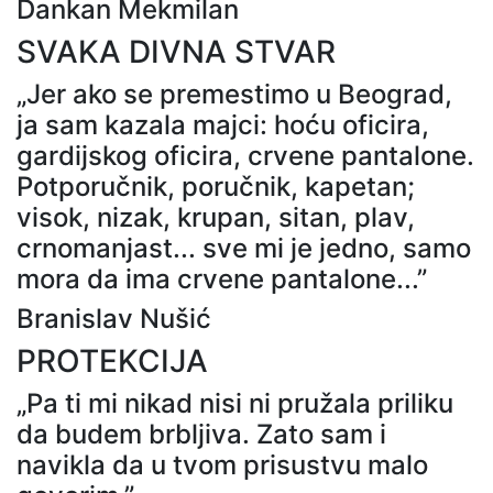
Dankan Mekmilan
SVAKA DIVNA STVAR
„Jer ako se premestimo u Beograd,
ja sam kazala majci: hoću oficira,
gardijskog oficira, crvene pantalone.
Potporučnik, poručnik, kapetan;
visok, nizak, krupan, sitan, plav,
crnomanjast... sve mi je jedno, samo
mora da ima crvene pantalone...”
Branislav Nušić
PROTEKCIJA
„Pa ti mi nikad nisi ni pružala priliku
da budem brbljiva. Zato sam i
navikla da u tvom prisustvu malo