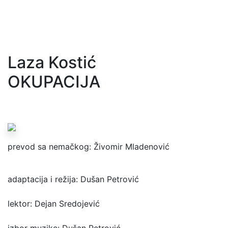
Laza Kostić
OKUPACIJA
prevod sa nemačkog: Živomir Mladenović
adaptacija i režija: Dušan Petrović
lektor: Dejan Sredojević