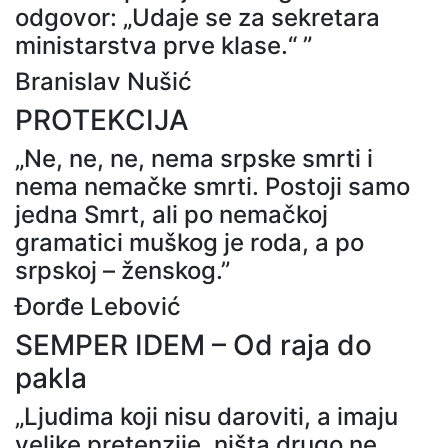
odgovor: „Udaje se za sekretara
ministarstva prve klase.“ ”
Branislav Nušić
PROTEKCIJA
„Ne, ne, ne, nema srpske smrti i
nema nemačke smrti. Postoji samo
jedna Smrt, ali po nemačkoj
gramatici muškog je roda, a po
srpskoj – ženskog.”
Đorđe Lebović
SEMPER IDEM – Od raja do
pakla
„Ljudima koji nisu daroviti, a imaju
velike pretenzije, ništa drugo ne