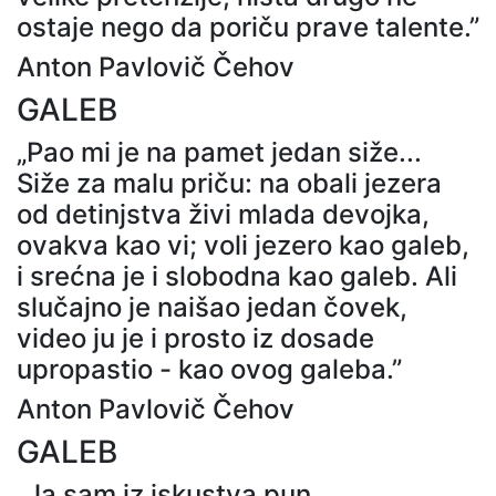
ostaje nego da poriču prave talente.”
Anton Pavlovič Čehov
GALEB
„Pao mi je na pamet jedan siže...
Siže za malu priču: na obali jezera
od detinjstva živi mlada devojka,
ovakva kao vi; voli jezero kao galeb,
i srećna je i slobodna kao galeb. Ali
slučajno je naišao jedan čovek,
video ju je i prosto iz dosade
upropastio - kao ovog galeba.”
Anton Pavlovič Čehov
GALEB
„Ja sam iz iskustva pun