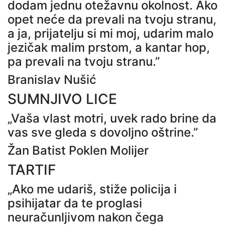
dodam jednu otežavnu okolnost. Ako
opet neće da prevali na tvoju stranu,
a ja, prijatelju si mi moj, udarim malo
jezičak malim prstom, a kantar hop,
pa prevali na tvoju stranu.”
Branislav Nušić
SUMNJIVO LICE
„Vaša vlast motri, uvek rado brine da
vas sve gleda s dovoljno oštrine.”
Žan Batist Poklen Molijer
TARTIF
„Ako me udariš, stiže policija i
psihijatar da te proglasi
neuračunljivom nakon čega