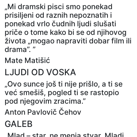
„Mi dramski pisci smo ponekad
prisiljeni od raznih nepoznatih i
ponekad vrlo čudnih ljudi slušati
priče o tome kako bi se od njihovog
života „mogao napraviti dobar film ili
drama”. ”
Mate Matišić
LJUDI OD VOSKA
„Ovo sunce još ti nije prišlo, a ti se
već smešiš, pogled ti se rastopio
pod njegovim zracima.”
Anton Pavlovič Čehov
GALEB
„Mlad – star, ne menja stvar. Mladi