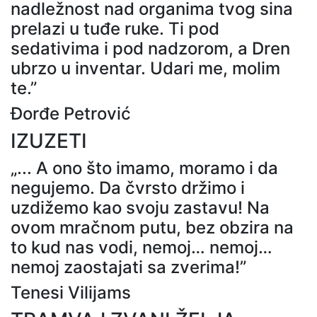
nadležnost nad organima tvog sina
prelazi u tuđe ruke. Ti pod
sedativima i pod nadzorom, a Dren
ubrzo u inventar. Udari me, molim
te.”
Đorđe Petrović
IZUZETI
„... A ono što imamo, moramo i da
negujemo. Da čvrsto držimo i
uzdižemo kao svoju zastavu! Na
ovom mračnom putu, bez obzira na
to kud nas vodi, nemoj… nemoj…
nemoj zaostajati sa zverima!”
Tenesi Vilijams