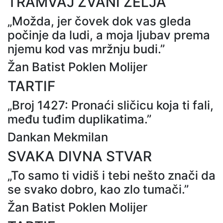
TRAMVAJ ZVANI ŽELJA
„Možda, jer čovek dok vas gleda
počinje da ludi, a moja ljubav prema
njemu kod vas mržnju budi.”
Žan Batist Poklen Molijer
TARTIF
„Broj 1427: Pronaći sličicu koja ti fali,
među tuđim duplikatima.”
Dankan Mekmilan
SVAKA DIVNA STVAR
„To samo ti vidiš i tebi nešto znači da
se svako dobro, kao zlo tumači.”
Žan Batist Poklen Molijer