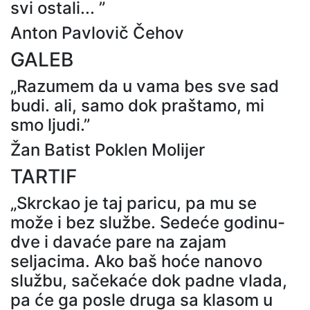
svi ostali... ”
Anton Pavlovič Čehov
GALEB
„Razumem da u vama bes sve sad
budi. ali, samo dok praštamo, mi
smo ljudi.”
Žan Batist Poklen Molijer
TARTIF
„Skrckao je taj paricu, pa mu se
može i bez službe. Sedeće godinu-
dve i davaće pare na zajam
seljacima. Ako baš hoće nanovo
službu, sačekaće dok padne vlada,
pa će ga posle druga sa klasom u