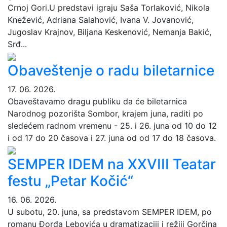
Crnoj Gori.U predstavi igraju Saša Torlaković, Nikola
Knežević, Adriana Salahović, Ivana V. Jovanović,
Jugoslav Krajnov, Biljana Keskenović, Nemanja Bakić,
Srđ...
Obaveštenje o radu biletarnice
17. 06. 2026.
Obaveštavamo dragu publiku da će biletarnica
Narodnog pozorišta Sombor, krajem juna, raditi po
sledećem radnom vremenu - 25. i 26. juna od 10 do 12
i od 17 do 20 časova i 27. juna od od 17 do 18 časova.
SEMPER IDEM na XXVIII Teatar
festu „Petar Kočić“
16. 06. 2026.
U subotu, 20. juna, sa predstavom SEMPER IDEM, po
romanu Đorđa Lebovića u dramatizaciji i režiji Gorčina