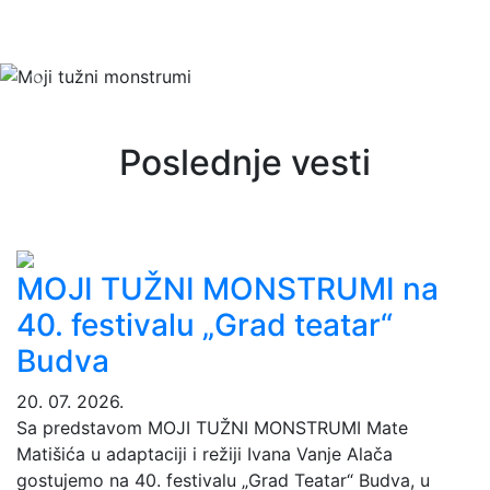
Ivan Vanja Alač
Previous
Nex
Poslednje vesti
MOJI TUŽNI MONSTRUMI na
40. festivalu „Grad teatar“
Budva
20. 07. 2026.
Sa predstavom MOJI TUŽNI MONSTRUMI Mate
Matišića u adaptaciji i režiji Ivana Vanje Alača
gostujemo na 40. festivalu „Grad Teatar“ Budva, u