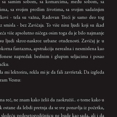
rata sa samim sobom, sa komarcima, među sobom, sa
vima, sa svojim prošlim životima, sa svojim sadašnjim
ikovi - tela su važna, Radovan Treći je samo deo tog
 smisla - bez Zavičaja. To više nisu ljudi koji su ikad
 seća više apsolutno ničega osim toga da je bilo najmanje
 ljudi skroz-naskroz urbane otuđenosti. Zavičaj je u
okorna fantazma, apstrakcija nerealna i nesmislena kao
a donese napredak bednim i glupim seljacima i posao
ačku.
 mi lektorira, rekla mi je da fali završetak. Da izgleda
tiram Vesnu:
lna reč, ne znam kako želiš da zaokružiš... o tome kako u
ostane da lebdi pretnja da se sve ponavlja iz početka,
 sledeću pedesetogodišnjicu ne bude kao sada, ali i da