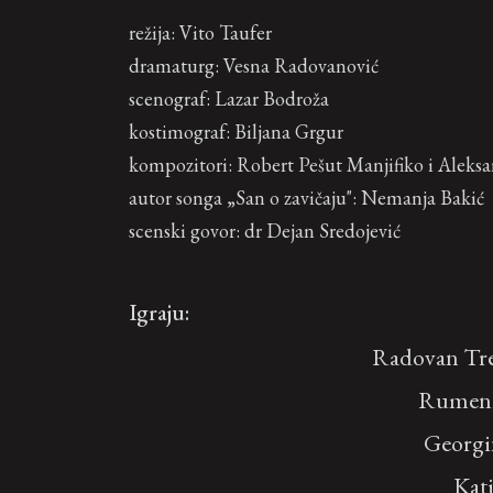
režija: Vito Taufer
dramaturg: Vesna Radovanović
scenograf: Lazar Bodroža
kostimograf: Biljana Grgur
kompozitori: Robert Pešut Manjifiko i Aleksa
autor songa „San o zavičaju": Nemanja Bakić
scenski govor: dr Dejan Sredojević
Igraju:
Radovan Tre
Rumen
Georgi
Kat