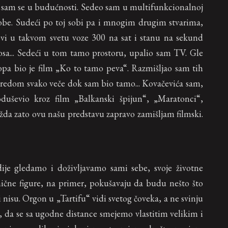
sam se u budućnosti. Sedeo sam u multifunkcionalnoj
obe. Sudeći po toj sobi pa i mnogim drugim stvarima,
ovi u takvom svetu voze 300 na sat i stanu na sekund
osa... Sedeći u tom tamo prostoru, upalio sam TV. Gle
a bio je film „Ko to tamo peva“. Razmišljao sam tih
aredom svako veče dok sam bio tamo... Kovačevića sam,
uševio kroz film „Balkanski špijun“, „Maratonci“,
žda zato ovu našu predstavu zapravo zamišljam filmski.
je gledamo i doživljavamo sami sebe, svoje životne
omične figure, na primer, pokušavaju da budu nešto što
i nisu. Orgon u „Tartifu“ vidi svetog čoveka, a ne svinju
e, da se sa ugodne distance smejemo vlastitim velikim i