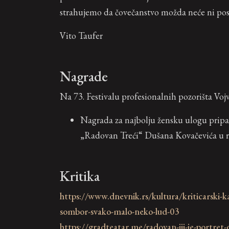
strahujemo da čovečanstvo možda neće ni post
Vito Taufer
Nagrade
Na 73. Festivalu profesionalnih pozorišta Voj
Nagrada za najbolju žensku ulogu pripa
„Radovan Treći“ Dušana Kovačevića u re
Kritika
https://www.dnevnik.rs/kultura/kriticarski
sombor-svako-malo-neko-lud-03
https://gradteatar.me/radovan-iii-je-portret