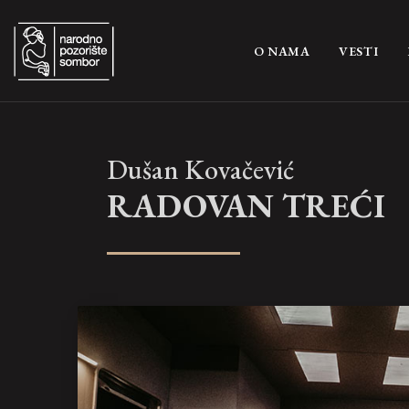
(CURRENT)
O NAMA
VESTI
Dušan Kovačević
RADOVAN TREĆI