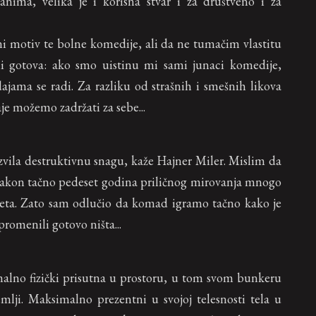
ima, velika je i korisna stvar i za društveno i za
ni motiv te bolne komedije, ali da ne tumačim vlastitu
ni gotova: ako smo uistinu mi sami junaci komedije,
jama se radi. Za razliku od strašnih i smešnih likova
je možemo zadržati za sebe...
vila destruktivnu snagu, kaže Hajner Miler. Mislim da
nakon tačno pedeset godina priličnog mirovanja mnogo
 sveta. Zato sam odlučio da komad igramo tačno kako je
promenili gotovo ništa...
alno fizički prisutna u prostoru, u tom svom bunkeru
lji. Maksimalno prezentni u svojoj telesnosti tela u