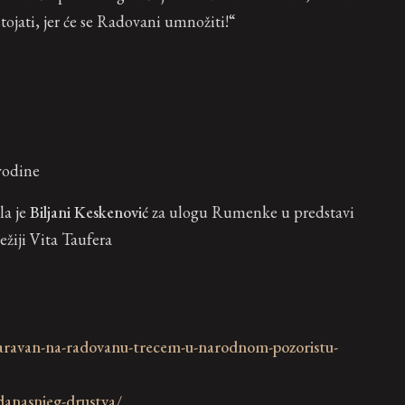
ojati, jer će se Radovani umnožiti!“
vodine
la je
Biljani Keskenović
za ulogu Rumenke u predstavi
žiji Vita Taufera
-karavan-na-radovanu-trecem-u-narodnom-pozoristu-
-danasnjeg-drustva/