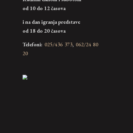
od 10 do 12 časova
i na dan igranja predstave
od 18 do 20 časova
Telefoni:
025/436 373
,
062/24 80
20