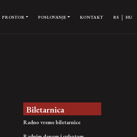
|
PROSTOR
POSLOVANJE
KONTAKT
RS
HU
Biletarnica
Radno vreme biletarnice
Radnim danom i subotom