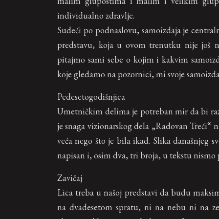
malim glupostima i malim i velikim glupan
individualno zdravlje.
Sudeći po podnaslovu, samoizdaja je central
predstavu, koja u ovom trenutku nije još 
pitajmo sami sebe o kojim i kakvim samoizda
koje gledamo na pozornici, mi svoje samoizda
Pedesetogodišnjica
Umetničkim delima je potreban mir da bi raz
je snaga vizionarskog dela „Radovan Treći“ 
veća nego što je bila ikad. Slika današnjeg
napisan i, osim dva, tri broja, u tekstu nismo 
Zavičaj
Lica treba u našoj predstavi da budu maksim
na dvadesetom spratu, ni na nebu ni na zem