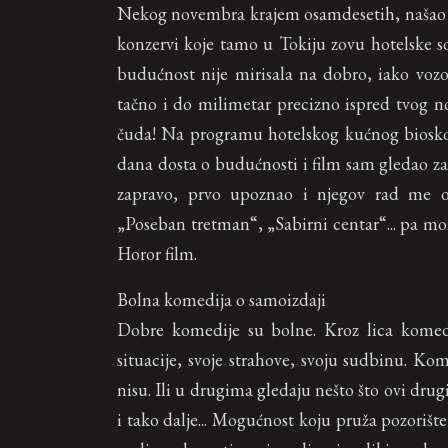
Nekog novembra krajem osamdesetih, našao 
konzervi koje tamo u Tokiju zovu hotelske s
budućnost nije mirisala na dobro, iako voz
tačno i do milimetar precizno ispred tvog n
čuda! Na programu hotelskog kućnog bioskop
dana dosta o budućnosti i film sam gledao z
zapravo, prvo upoznao i njegov rad me od
„Poseban tretman“, „Sabirni centar“... pa mo
Horor film.
Bolna komedija o samoizdaji
Dobre komedije su bolne. Kroz lica komedi
situacije, svoje strahove, svoju sudbinu. K
nisu. Ili u drugima gledaju nešto što ovi drug
i tako dalje... Mogućnost koju pruža pozorišt