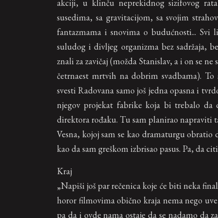
akciji, u klinču neprekidnog sizifovog 
susedima, sa gravitacijom, sa svojim straho
fantazmama i snovima o budućnosti... Svi l
suludog i divljeg organizma bez sadržaja, bez
znali za zavičaj (možda Stanislav, a i on se ne
četrnaest mrtvih na dobrim svadbama). To su
svesti Radovana samo još jedna opasna i tvrd
njegov projekat fabrike koja bi trebalo d
direktora rođaku. Tu sam planirao napraviti t
Vesna, kojoj sam se kao dramaturgu obratio da
kao da sam greškom izbrisao pasus. Pa, da ci
Kraj
„Napiši još par rečenica koje će biti neka fina
horor filmovima obično kraja nema nego uvek 
pa da i ovde nama ostaje da se nadamo da za