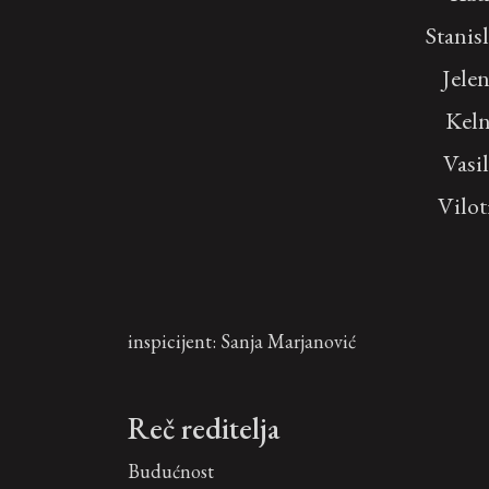
Stanis
Jele
Keln
Vasil
Vilot
inspicijent: Sanja Marjanović
Reč reditelja
Budućnost