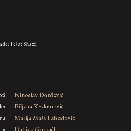
nder Pešut Shatz!
ći
Ninoslav Đorđević
ka
Biljana Keskenović
na
Marija Maša Labudović
ica
Danica Grubački