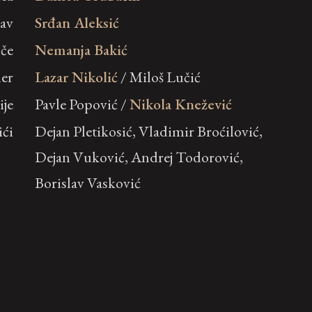
lav
Srđan Aleksić
nče
Nemanja Bakić
er
Lazar Nikolić
/ Miloš Lučić
ije
Pavle Popović /
Nikola Knežević
ići
Dejan Pletikosić, Vladimir Broćilović,
Dejan Vuković, Andrej Todorović,
Borislav Vasković