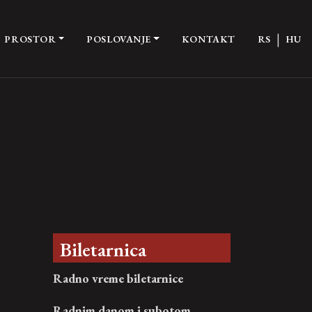
|
PROSTOR
POSLOVANJE
KONTAKT
RS
HU
Biletarnica
Radno vreme biletarnice
Radnim danom i subotom