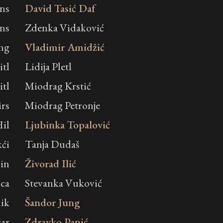
ns
David Tasić Daf
ns
Zdenka Vidaković
ng
Vladimir Amidžić
itl
Lidija Pletl
itl
Miodrag Krstić
irs
Miodrag Petronje
Hil
Ljubinka Topalović
kći
Tanja Dudaš
sin
Živorad Ilić
ica
Stevanka Vuković
nik
Šandor Jung
čar
Zdravko Panić