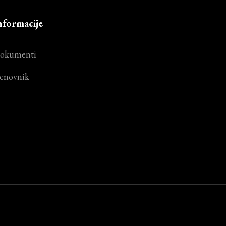
nformacije
okumenti
enovnik