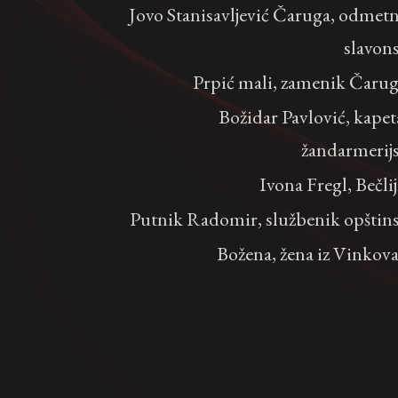
Jovo Stanisavljević Čaruga, odmet
slavon
Prpić mali, zamenik Čaru
Božidar Pavlović, kape
žandarmerij
Ivona Fregl, Bečli
Putnik Radomir, službenik opštin
Božena, žena iz Vinkov