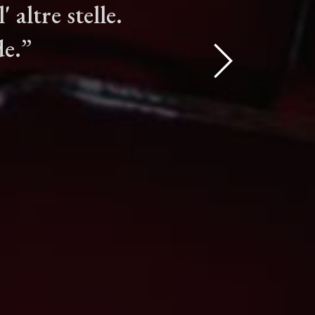
 altre stelle.
de.”