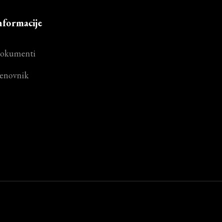
nformacije
okumenti
enovnik