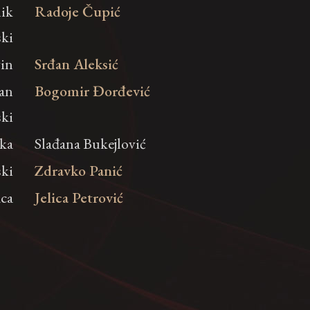
nik
Radoje Čupić
ski
gin
Srđan Aleksić
tan
Bogomir Đorđević
ski
jka
Slađana Bukejlović
ski
Zdravko Panić
aca
Jelica Petrović