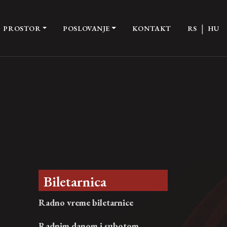
|
PROSTOR
POSLOVANJE
KONTAKT
RS
HU
Biletarnica
Radno vreme biletarnice
Radnim danom i subotom