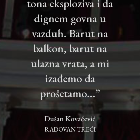
tona eksploziva i da
dignem govna u
vazduh. Barut na
balkon, barut na
ulazna vrata, a mi
izađemo da
prošetamo...”
Dušan Kovačević
RADOVAN TREĆI