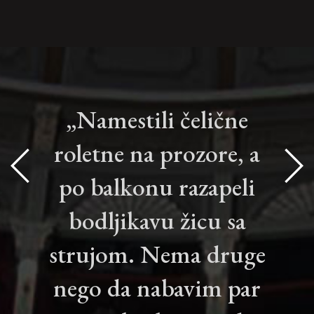
„Namestili čelične
roletne na prozore, a
po balkonu razapeli
bodljikavu žicu sa
strujom. Nema druge
nego da nabavim par