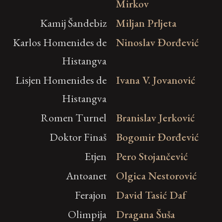
Mirkov
Kamij Šandebiz
Miljan Prljeta
Karlos Homenides de
Ninoslav Đorđević
Histangva
Lisjen Homenides de
Ivana V. Jovanović
Histangva
Romen Turnel
Branislav Jerković
Doktor Finaš
Bogomir Đorđević
Etjen
Pero Stojančević
Antoanet
Olgica Nestorović
Ferajon
David Tasić Daf
Olimpija
Dragana Šuša