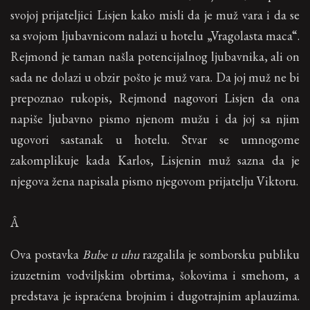
svojoj prijateljici Lisjen kako misli da je muž vara i da se
sa svojom ljubavnicom nalazi u hotelu „Vragolasta maca“.
Rejmond je taman našla potencijalnog ljubavnika, ali on
sada ne dolazi u obzir pošto je muž vara. Da joj muž ne bi
prepoznao rukopis, Rejmond nagovori Lisjen da ona
napiše ljubavno pismo njenom mužu i da joj sa njim
ugovori sastanak u hotelu. Stvar se umnogome
zakomplikuje kada Karlos, Lisjenin muž sazna da je
njegova žena napisala pismo njegovom prijatelju Viktoru.
Â
Ova postavka
Bube u uhu
razgalila je somborsku publiku
izuzetnim vodviljskim obrtima, šokovima i smehom, a
predstava je ispraćena brojnim i dugotrajnim aplauzima.