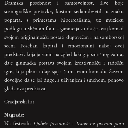
Dramska posebnost i samosvojnost, žive boje
scenografske postavke, kostimi sedamdesetih u znaku
poparta, s primesama hiperrealizma, uz muzičku
podlogu u sličnom fonu - garancija su da će ovaj komad
svojom originalnošću postati dugovečan i na somborskoj
sceni. Poseban kapital i emocionalni naboj ovoj
predstavi, koja je samo naizgled lakog pozorišnog žanra,
daje glumačka postava svojom kreativnošću i radošću
igre, koja pleni i daje sjaj i šarm ovom komadu. Sasvim
dovoljno da se još dugo, s uživanjem i smehom, ponovo
gleda ova predstava.
Gradjanski list
Nagrade:
Na festivalu
Ljubiša Jovanović - Teatar na pravom putu