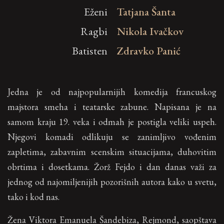
Eženi
Tatjana Šanta
Ragbi
Nikola Ivačkov
Batisten
Zdravko Panić
Jedna je od najpopularnijih komedija francuskog
majstora smeha i teatarske zabune. Napisana je na
samom kraju 19. veka i odmah je postigla veliki uspeh.
Njegovi komadi odlikuju se zanimljivo vođenim
zapletima, zabavnim scenskim situacijama, duhovitim
obrtima i dosetkama. Žorž Fejdo i dan danas važi za
jednog od najomiljenijih pozorišnih autora kako u svetu,
tako i kod nas.
Žena Viktora Emanuela Šandebiza, Rejmond, saopštava