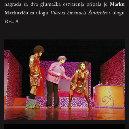
nagrada za dva glumačka ostvarenja pripala je
Marku
Markoviću
za ulogu
Viktora Emanuela Šandebiza
i ulogu
Poša
. Â