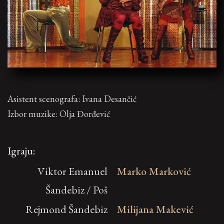
Asistent scenografa: Ivana Desančić
Izbor muzike: Olja Đorđević
Igraju:
Viktor Emanuel
Marko Marković
Šandebiz / Poš
Rejmond Šandebiz
Milijana Makević