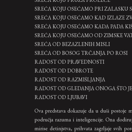
SREĆA KOJU OSEĆAMO PRI ZALASKU 
SREĆA KOJU OSEĆAMO KAD IZLAZE Z
SREĆA KOJU OSEĆAMO KADA PADA KI
SREĆA KOJU OSEĆAMO OD ZIMSKE VA
SREĆA OD BEZAZLENIH MISLI
SREĆA OD BOSOG TRČANJA PO ROSI
RADOST OD PRAVEDNOSTI
RADOST OD DOBROTE
RADOST OD RAZMIŠLJANJA
RADOST OD GLEDANJA ONOGA ŠTO JE
RADOST OD LJUBAVI
Ova predstava dokazuje da u duši postoje mn
područja razuma i inteligencije. Ona dodiruj
mirise detinjstva, prihvata zagrljaje svih p