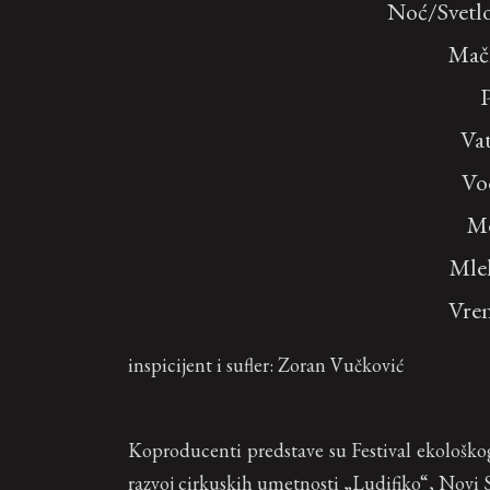
Noć/Svetl
Mač
Va
Vo
M
Mle
Vre
inspicijent i sufler: Zoran Vučković
Koproducenti predstave su Festival ekološko
razvoj cirkuskih umetnosti „Ludifiko“, Novi 