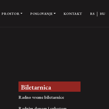
|
PROSTOR
POSLOVANJE
KONTAKT
RS
HU
Biletarnica
Radno vreme biletarnice
Radnim danom i subotom