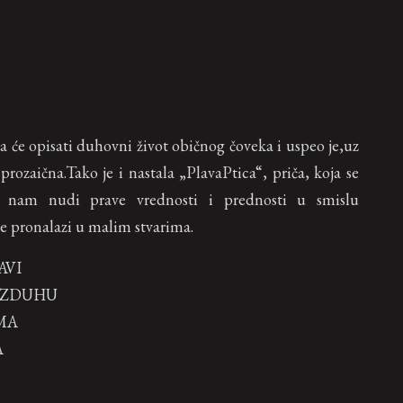
a će opisati duhovni život običnog čoveka i uspeo je,uz
rozaična.Tako je i nastala „PlavaPtica“, priča, koja se
 nam nudi prave vrednosti i prednosti u smislu
e pronalazi u malim stvarima.
AVI
AZDUHU
MA
A