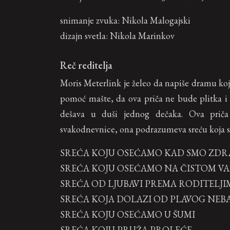
snimanje zvuka: Nikola Malogajski
dizajn svetla: Nikola Marinkov
Reč reditelja
Moris Meterlink je želeo da napiše dramu koj
pomoć mašte, da ova priča ne bude plitka i p
dešava u duši jednog dečaka. Ova priča
svakodnevnice, ona podrazumeva sreću koja s
SREĆA KOJU OSEĆAMO KAD SMO ZDR
SREĆA KOJU OSEĆAMO NA ČISTOM V
SREĆA OD LJUBAVI PREMA RODITELJI
SREĆA KOJA DOLAZI OD PLAVOG NEB
SREĆA KOJU OSEĆAMO U ŠUMI
SREĆA KOJU PRUŽA PROLEĆE