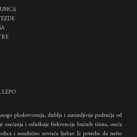
SUNCA
VEZDE
ŠA
TRE
 LEPO
ogo plodotvornija, dublja i zanimljivija područja od
e osećanja i osluškuje frekvencije bučnih tišina, oseća
orodica i nesebično uzvraća ljubav. Iz potrebe da nešto