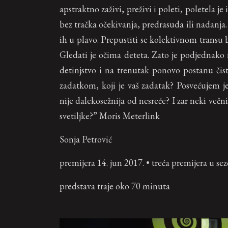
apstraktno zaživi, preživi i poleti, poletela je
bez tračka očekivanja, predrasuda ili nadanja. 
ih u plavo. Prepustiti se kolektivnom transu b
Gledati je očima deteta. Zato je podjednako 
detinjstvo i na trenutak ponovo postanu čis
zadatkom, koji je vaš zadatak? Posvećujem j
nije dalekosežnija od nesreće? I zar neki ve
svetiljke?” Moris Meterlink
Sonja Petrović
premijera 14. jun 2017. • treća premijera u s
predstava traje oko 70 minuta