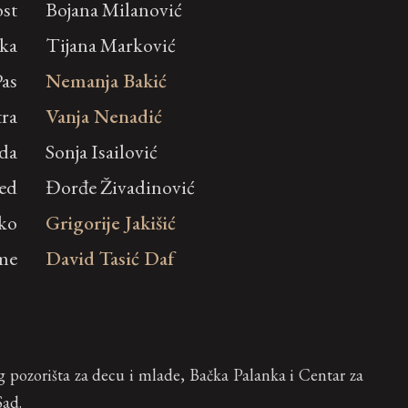
ost
Bojana Milanović
ka
Tijana Marković
Pas
Nemanja Bakić
tra
Vanja Nenadić
da
Sonja Isailović
ed
Đorđe Živadinović
ko
Grigorije Jakišić
me
David Tasić Daf
g pozorišta za decu i mlade, Bačka Palanka i Centar za
Sad.