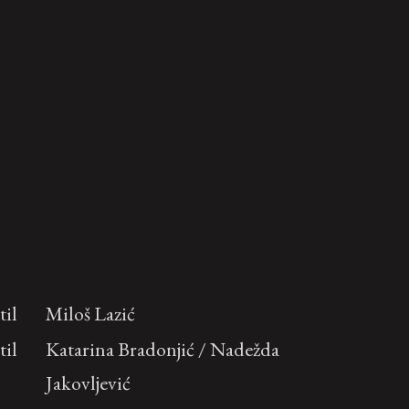
til
Miloš Lazić
til
Katarina Bradonjić / Nadežda
Jakovljević