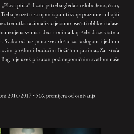
 i „Plava ptica”. I zato je treba gledati oslobođeno, čisto,
Treba je uzeti i sa njom ispuniti svoje praznine i obojiti
ez trenutka racionalizacije samo osećati oblike i talase.
namenjena svima i deci i onima koji žele da se vrate u
ti. Svako od nas je na svet došao sa razlogom i jednim
e svim prošlim i budućim Božićnim jutrima.„Zar sreća
čni Bog nije uvek prisutan pod nepomičnim svetlom naše
ezoni 2016/2017 • 516. premijera od osnivanja