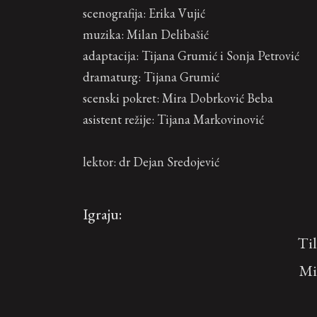
scenografija: Erika Vujić
muzika: Milan Delibašić
adaptacija: Tijana Grumić i Sonja Petrović
dramaturg: Tijana Grumić
scenski pokret: Mira Dobrković Beba
asistent režije: Tijana Markovinović
lektor: dr Dejan Sredojević
Igraju:
Til
Mi