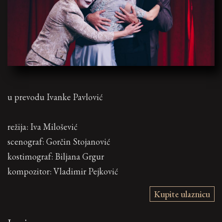
u prevodu Ivanke Pavlović
režija: Iva Milošević
scenograf: Gorčin Stojanović
kostimоgraf: Biljana Grgur
kompozitor: Vladimir Pejković
Kupite ulaznicu