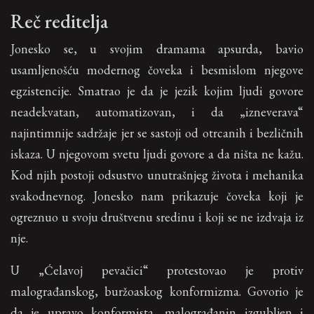
Reč reditelja
Jonesko se, u svojim dramama apsurda, bavio
usamljenošću modernog čoveka i besmislom njegove
egzistencije. Smatrao je da je jezik kojim ljudi govore
neadekvatan, automatizovan, i da „izneverava“
najintimnije sadržaje jer se sastoji od otrcanih i bezličnih
iskaza. U njegovom svetu ljudi govore a da ništa ne kažu.
Kod njih postoji odsustvo unutrašnjeg života i mehanika
svakodnevnog. Jonesko nam prikazuje čoveka koji je
ogreznuo u svoju društvenu sredinu i koji se ne izdvaja iz
nje.
U „Ćelavoj pevačici“ protestovao je protiv
malograđanskog, buržoaskog konformizma. Govorio je
da je upravo konformista, malograđanin izgubljen i