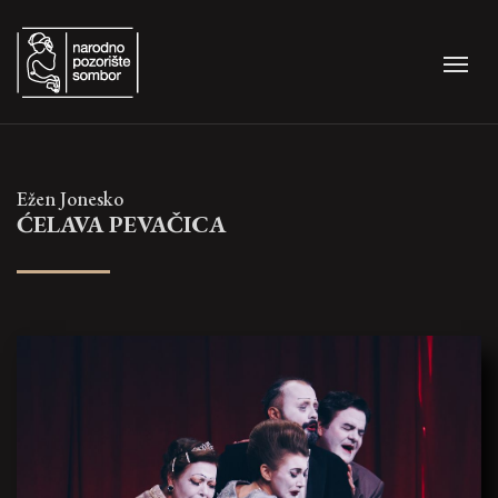
Ežen Jonesko
ĆELAVA PEVAČICA