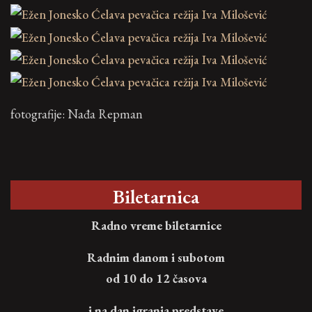
fotografije: Nađa Repman
Biletarnica
Radno vreme biletarnice
Radnim danom i subotom
od 10 do 12 časova
i na dan igranja predstave