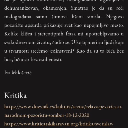
dehumanizovan, okamenjen. Smatrao je da su reči
malograđana samo šumovi lišeni smisla. Njegovo
pozorište apsurda prikazuje svet kao nepojmljivo mesto.
Koliko klišea i stereotipnih fraza mi upotrebljavamo u
svakodnevnom životu, čudio se. U kojoj meri su ljudi koje
u stvarnosti srećemo jedinstveni? Kao da su to bića bez
lica, ličnosti bez osobenosti.
Iva Milošević
Kritika
https://www.dnevnik.rs/kultura/scena/celava-pevacica-u-
narodnom-pozoristu-sombor-18-12-2020
https://www.kriticarskikaravan.org/kritika/svetislav-