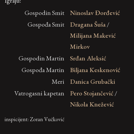
Igraju:
Gospodin Smit
Ninoslav Đorđević
Gospođa Smit
Dragana Šuša
/
Milijana Makević
Mirkov
Gospodin Martin
Srđan Aleksić
Gospođa Martin
Biljana Keskenović
Meri
Danica Grubački
Vatrogasni kapetan
Pero Stojančević
/
Nikola Knežević
inspicijent: Zoran Vučković