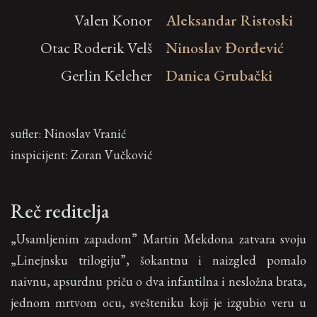
Valen Konor
Aleksandar Ristoski
Otac Roderik Velš
Ninoslav Đorđević
Gerlin Keleher
Danica Grubački
sufler: Ninoslav Vranić
inspicijent: Zoran Vučković
Reč reditelja
„Usamljenim zapadom” Martin Mekdona zatvara svoju
„Linejnsku trilogiju”, šokantnu i naizgled pomalo
naivnu, apsurdnu priču o dva infantilna i nesložna brata,
jednom mrtvom ocu, svešteniku koji je izgubio veru u