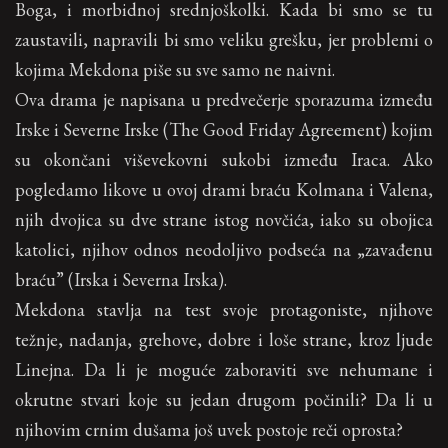
Boga, i morbidnoj srednjoškolki. Kada bi smo se tu
zaustavili, napravili bi smo veliku grešku, jer problemi o
kojima Mekdona piše su sve samo ne naivni.
Ova drama je napisana u predvečerje sporazuma između
Irske i Severne Irske (The Good Friday Agreement) kojim
su okončani viševekovni sukobi između Iraca. Ako
pogledamo likove u ovoj drami braću Kolmana i Valena,
njih dvojica su dve strane istog novčića, iako su obojica
katolici, njihov odnos neodoljivo podseća na „zavađenu
braću” (Irska i Severna Irska).
Mekdona stavlja na test svoje protagoniste, njihove
težnje, nadanja, grehove, dobre i loše strane, kroz ljude
Linejna. Da li je moguće zaboraviti sve nehumane i
okrutne stvari koje su jedan drugom počinili? Da li u
njihovim crnim dušama još uvek postoje reči oprosta?