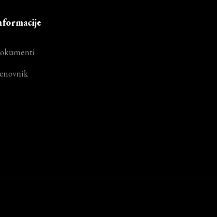
nformacije
okumenti
enovnik