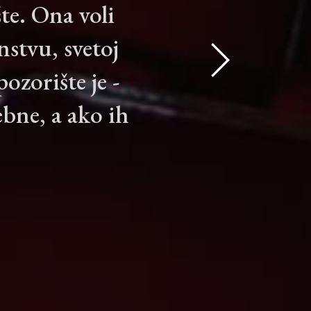
te. Ona voli
nstvu, svetoj
zorište je -
ebne, a ako ih