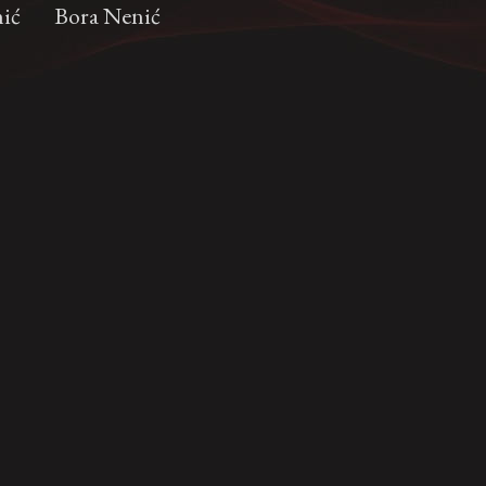
nić
Bora Nenić