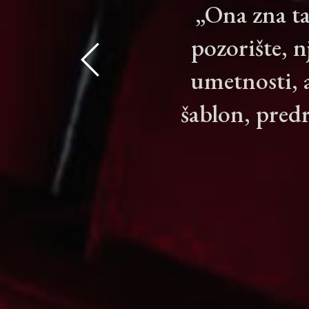
„Ona zna ta
pozorište, n
umetnosti, 
šablon, predr