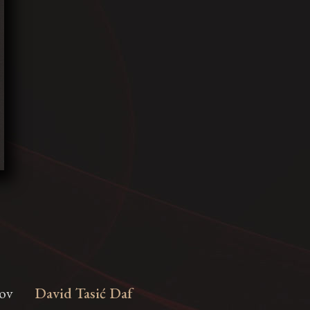
dov
David Tasić Daf