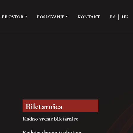
|
PROSTOR
POSLOVANJE
KONTAKT
RS
HU
Biletarnica
Radno vreme biletarnice
Radnim danom i subotom