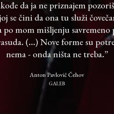
kođe da ja ne priznajem pozoriš
joj se čini da ona tu služi čoveča
a po mom mišljenju savremeno po
asuda. (...) Nove forme su potr
nema - onda ništa ne treba.”
Anton Pavlovič Čehov
GALEB