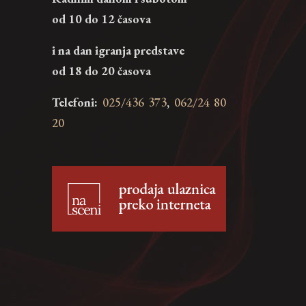
od 10 do 12 časova
i na dan igranja predstave
od 18 do 20 časova
Telefoni:
025/436 373
,
062/24 80
20