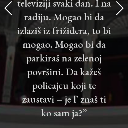
televiziji svaki dan. I na
radiju. Mogao bi da
izlaziš iz frižidera, to bi
mogao. Mogao bi da
parkiraš na zelenoj
površini. Da kažeš
policajcu koji te
zaustavi – je l’ znaš ti
ko sam ja?”