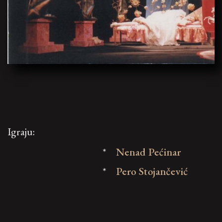
Igraju:
*
Nenad Pećinar
*
Pero Stojančević