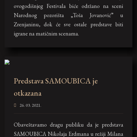
ovogodišnjeg Festivala biće održano na sceni
Narodnog pozorišta „Toša Jovanović” u
Zrenjaninu, dok će sve ostale predstave biti
igrane na matičnim scenama.
Predstava SAMOUBICA je
otkazana
26. 03. 2021.
Obaveštavamo dragu publiku da je predstava
SAMOUBICA Nikolaja Erdmana u režiji Milana