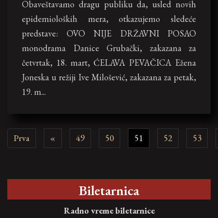
Obaveštavamo dragu publiku da, usled novih
epidemioloških mera, otkazujemo sledeće
predstave: OVO NIJE DRŽAVNI POSAO
monodrama Danice Grubački, zakazana za
četvrtak, 18. mart, ĆELAVA PEVAČICA Ežena
Joneska u režiji Ive Milošević, zakazana za petak,
19. m...
First
Previous
Prva
«
49
50
51
52
53
Biletarnica
Radno vreme biletarnice