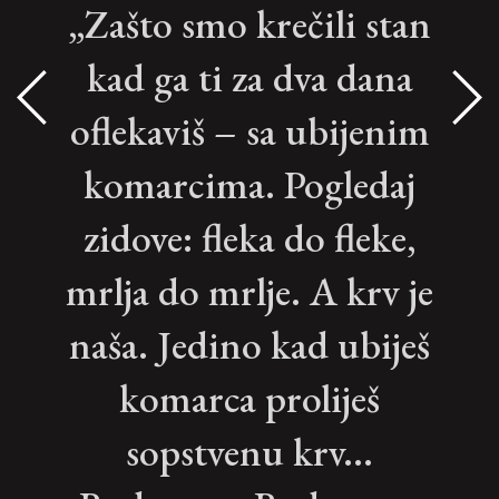
„Zašto smo krečili stan
kad ga ti za dva dana
oflekaviš – sa ubijenim
komarcima. Pogledaj
zidove: fleka do fleke,
mrlja do mrlje. A krv je
naša. Jedino kad ubiješ
komarca proliješ
sopstvenu krv...