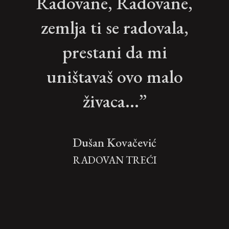
Radovane, Radovane,
zemlja ti se radovala,
prestani da mi
uništavaš ovo malo
živaca...”
Dušan Kovačević
RADOVAN TREĆI