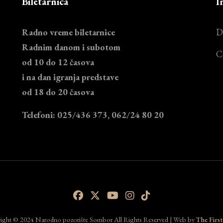
Biletarnica
I
Radno vreme biletarnice
D
Radnim danom i subotom
C
od 10 do 12 časova
i na dan igranja predstave
od 18 do 20 časova
Telefoni: 025/436 373, 062/24 80 20
ight © 2024 Narodno pozorište Sombor All Rights Reserved | Web by
The First