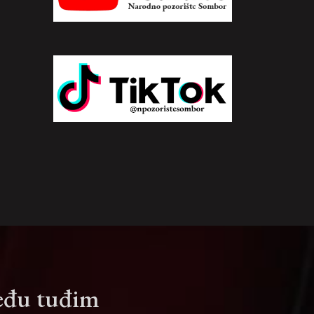
 među tuđim