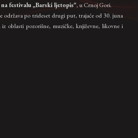
o
na festivalu „Barski ljetopis“
, u Crnoj Gori.
ine održava po trideset drugi put, trajaće od 30. juna
z oblasti pozorišne, muzičke, književne, likovne i