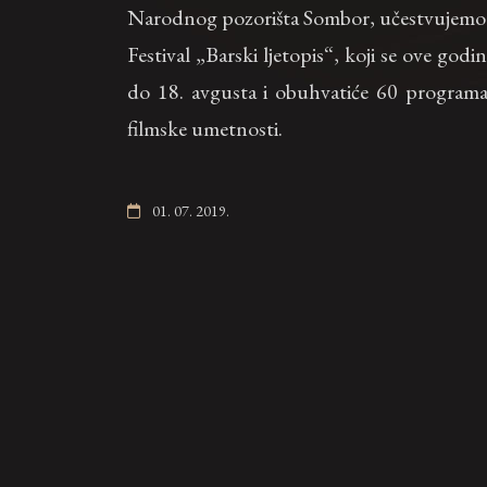
Narodnog pozorišta Sombor, učestvujem
Festival „Barski ljetopis“, koji se ove god
do 18. avgusta i obuhvatiće 60 programa i
filmske umetnosti.
01. 07. 2019.