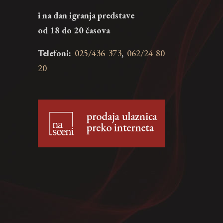
i na dan igranja predstave
od 18 do 20 časova
Telefoni:
025/436 373
,
062/24 80
20