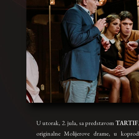
U utorak, 2. jula, sa predstavom
TARTIF
originalne Molijerove drame, u koprod