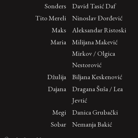
Sonders
David Tasić Daf
Tito Mereli
Ninoslav Đorđević
Maks
Aleksandar Ristoski
Maria
Milijana Makević
Mirkov / Olgica
Nestorović
Džulija
Biljana Keskenović
Dajana
Dragana Šuša / Lea
Jevtić
Megi
Danica Grubački
Sobar
Nemanja Bakić