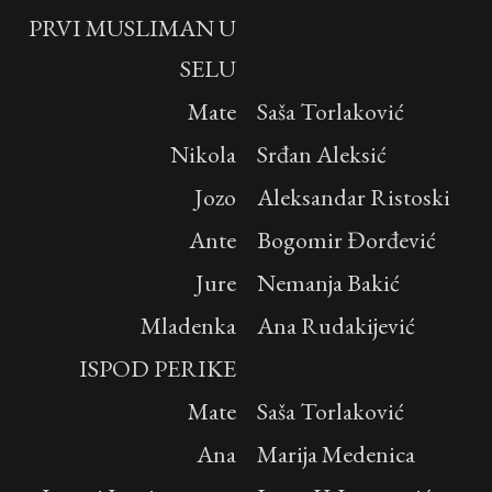
PRVI MUSLIMAN U
SELU
Mate
Saša Torlaković
Nikola
Srđan Aleksić
Jozo
Aleksandar Ristoski
Ante
Bogomir Đorđević
Jure
Nemanja Bakić
Mladenka
Ana Rudakijević
ISPOD PERIKE
Mate
Saša Torlaković
Ana
Marija Medenica