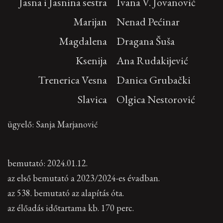
Jasna i Jasnina sestra
Ivana V. Jovanović
Marijan
Nenad Pećinar
Magdalena
Dragana Šuša
Ksenija
Ana Rudakijević
Trenerica Vesna
Danica Grubački
Slavica
Olgica Nestorović
ügyelő: Sanja Marjanović
bemutató: 2024.01.12.
az első bemutató a 2023/2024-es évadban.
az 538. bemutató az alapítás óta.
az élőadás időtartama kb. 170 perc.