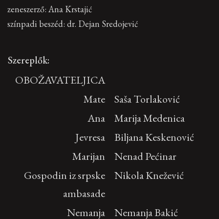
zeneszerző: Ana Krstajić
színpadi beszéd: dr. Dejan Sredojević
Szereplők:
OBOŽAVATELJICA
Mate
Saša Torlaković
Ana
Marija Medenica
Jevresa
Biljana Keskenović
Marijan
Nenad Pećinar
Gospodin iz srpske
Nikola Knežević
ambasade
Nemanja
Nemanja Bakić