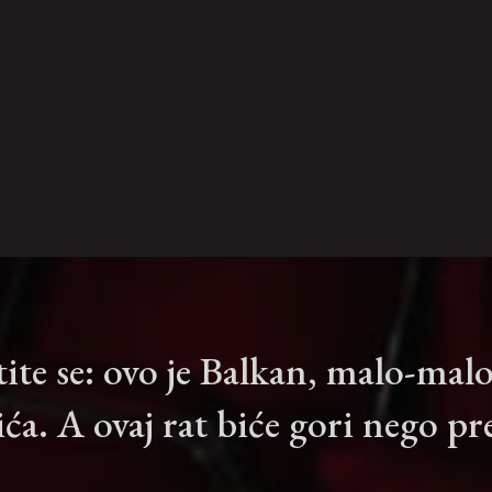
tite se: ovo je Balkan, malo-mal
ća. A ovaj rat biće gori nego p