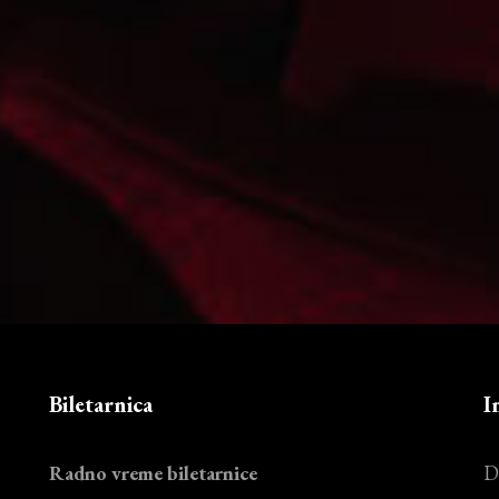
Biletarnica
I
Radno vreme biletarnice
D