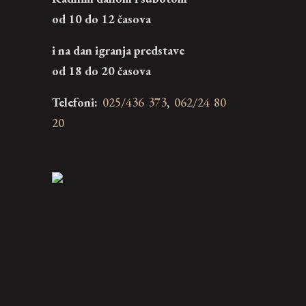
od 10 do 12 časova
i na dan igranja predstave
od 18 do 20 časova
Telefoni:
025/436 373
,
062/24 80
20