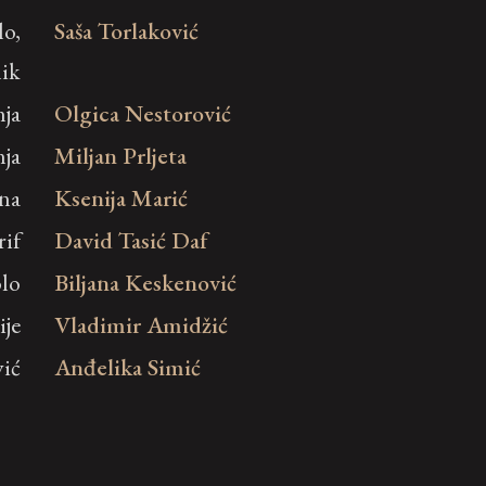
lo,
Saša Torlaković
nik
ja
Olgica Nestorović
ja
Miljan Prljeta
ina
Ksenija Marić
rif
David Tasić Daf
lo
Biljana Keskenović
ije
Vladimir Amidžić
ić
Anđelika Simić