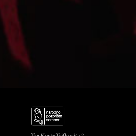
Trg Koste Trifkovića 2