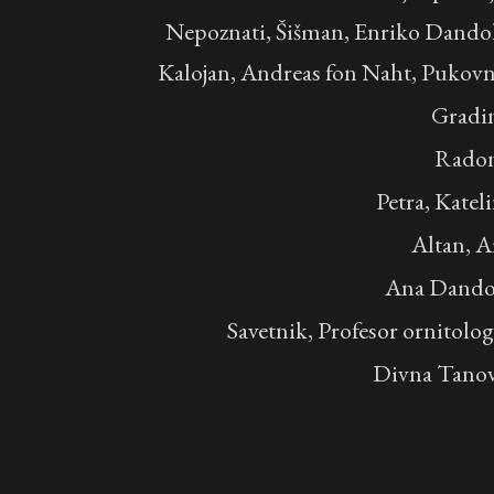
Nepoznati, Šišman, Enriko Dando
Kalojan, Andreas fon Naht, Pukov
Gradin
Radon
Petra, Katel
Altan, A
Ana Dando
Savetnik, Profesor ornitolog
Divna Tanov