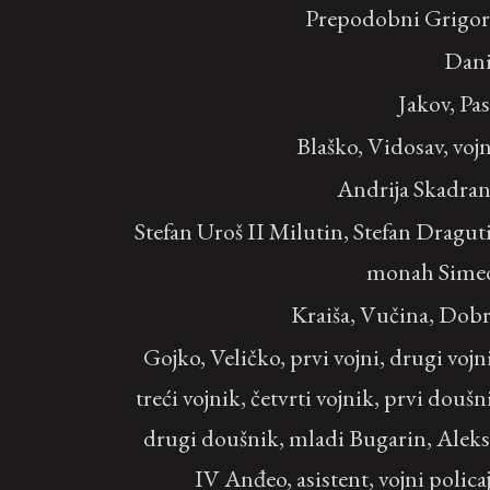
Prepodobni Grigor
Dani
Jakov, Pas
Blaško, Vidosav, voj
Andrija Skadra
Stefan Uroš II Milutin, Stefan Dragut
monah Sime
Kraiša, Vučina, Dob
Gojko, Veličko, prvi vojni, drugi vojn
treći vojnik, četvrti vojnik, prvi doušn
drugi doušnik, mladi Bugarin, Aleks
IV Anđeo, asistent, vojni polica