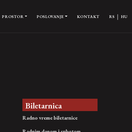
|
PROSTOR
POSLOVANJE
KONTAKT
RS
HU
Biletarnica
Radno vreme biletarnice
Radnim danom i subotom