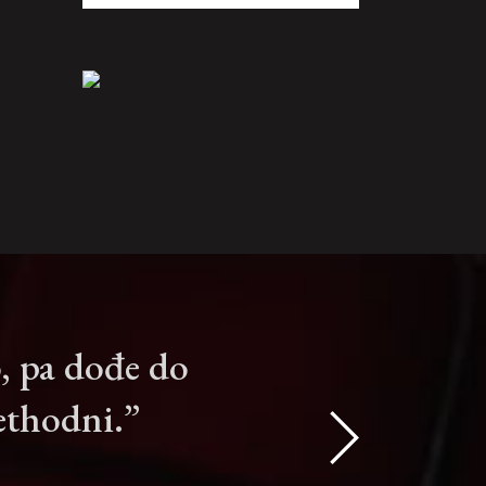
o, pa dođe do
rethodni.”