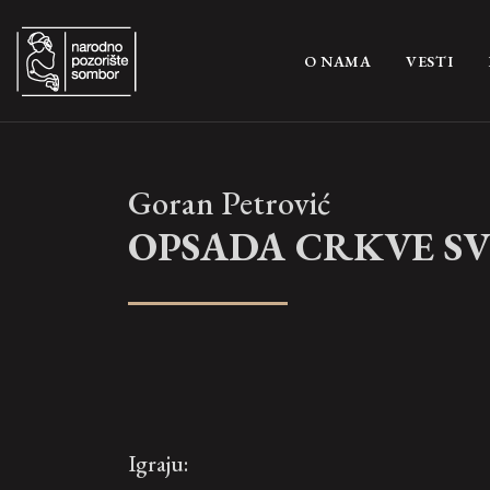
(CURRENT)
O NAMA
VESTI
Goran Petrović
OPSADA CRKVE SV
Igraju: