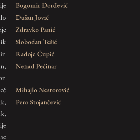
ije
Bogomir Đorđević
lo
Dušan Jović
ije
Zdravko Panić
nik
Slobodan Tešić
nin
Radoje Čupić
in,
Nenad Pećinar
on
reč
Mihajlo Nestorović
ik,
Pero Stojančević
ik,
ije
jac